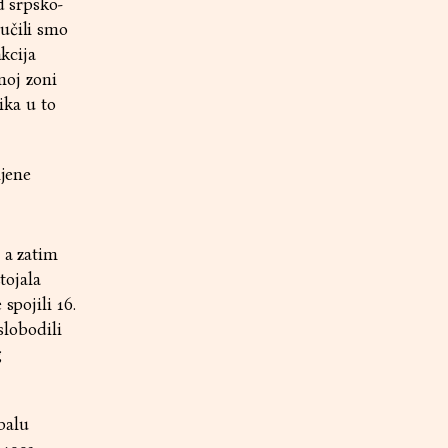
d srpsko-
lučili smo
akcija
noj zoni
ika u to
ljene
 a zatim
tojala
spojili 16.
slobodili
g
balu