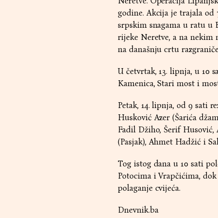
Neretve. Operacija Lipanjsk
godine. Akcija je trajala od
srpskim snagama u ratu u B
rijeke Neretve, a na nekim 
na današnju crtu razgranič
U četvrtak, 13. lipnja, u 10 
Kamenica, Stari most i mos
Petak, 14. lipnja, od 9 sati
Husković Azer (Šarića džami
Fadil Džiho, Šerif Husović,
(Pasjak), Ahmet Hadžić i Sa
Tog istog dana u 10 sati pol
Potocima i Vrapčićima, dok ć
polaganje cvijeća.
Dnevnik.ba