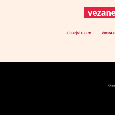
vezane 
#lipanjske zore
#mostar
O n