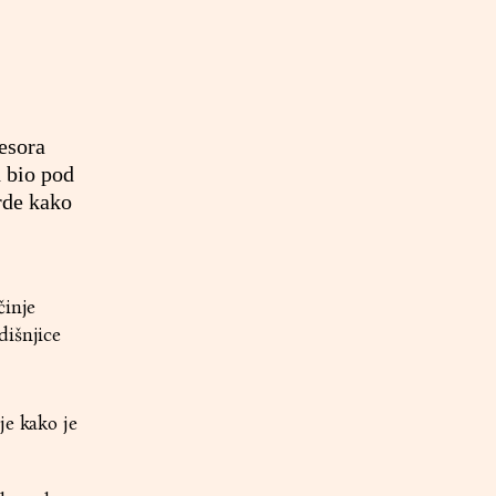
esora
 bio pod
rde kako
činje
dišnjice
je kako je