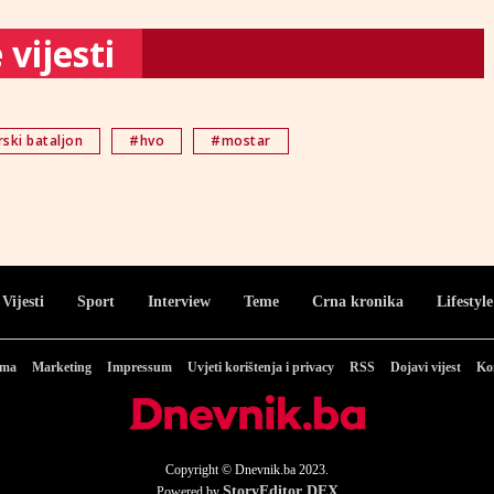
vijesti
ski bataljon
#hvo
#mostar
Vijesti
Sport
Interview
Teme
Crna kronika
Lifestyle
ama
Marketing
Impressum
Uvjeti korištenja i privacy
RSS
Dojavi vijest
Ko
Copyright © Dnevnik.ba 2023.
StoryEditor DEX
Powered by