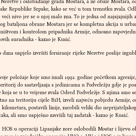
ke Neretve i oslobađanje grada Mostara, a ne obale Mostara, o
jske Republike Srpske, kako se već u tom trenutku zvala. Od
veći nivo jer se o njoj malo zna. To je jedna od najsjajnijih 
 bataljona obrane Mostara jer se kompletna akcija u urba
dništvom i kontrolom pripadnika Armije, odnosno zapovjedn
govih suradnika - kazao je Kusić.
dana uspjelo izvršiti forsiranje rijeke Neretve poslije izgub
svoje položaje koje smo imali 1992. godine početkom agresije,
teritorij do sastavljanja s jedinicama u Podveležju gdje je pos
e koja se u to vrijeme zvala Odred Podveležje. S njima smo se 
atno na teritoriju cijele BiH, izveli najveću pobjedu Armije, o
ilometara, postavili linije, zarobili veliki dio neprijateljsko
ka, ali smo uspješno završili taj zadatak - kazao je Kusić.
 HOS u operaciji Lipanjske zore oslobodili Mostar i lijevu o