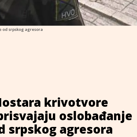
tve od srpskog agresora
Mostara krivotvore
 prisvajaju oslobađanje
d srpskog agresora