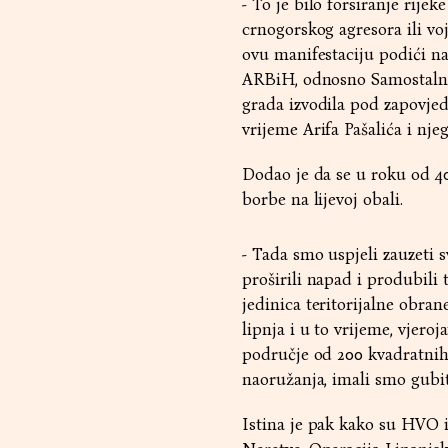
- To je bilo forsiranje rije
crnogorskog agresora ili vo
ovu manifestaciju podići na 
ARBiH, odnosno Samostalnog
grada izvodila pod zapovje
vrijeme Arifa Pašalića i nje
Dodao je da se u roku od 40 
borbe na lijevoj obali.
- Tada smo uspjeli zauzeti 
proširili napad i produbili 
jedinica teritorijalne obran
lipnja i u to vrijeme, vjeroj
područje od 200 kvadratnih k
naoružanja, imali smo gubita
Istina je pak kako su HVO i