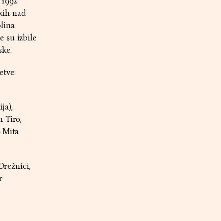
 1992.
skih nad
lina
 su izbile
ske.
etve:
ja),
 Tiro,
a-Mita
Drežnici,
r