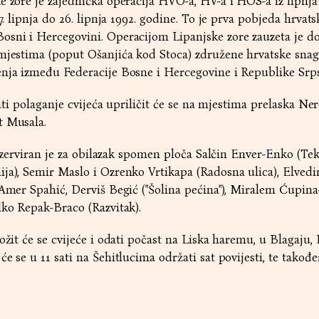
e zore je zajednička operacija HVO-a, HV-a i HOS-a iz lipnja
 7. lipnja do 26. lipnja 1992. godine. To je prva pobjeda hrvat
osni i Hercegovini. Operacijom Lipanjske zore zauzeta je do
mjestima (poput Ošanjića kod Stoca) združene hrvatske snage
enja između Federacije Bosne i Hercegovine i Republike Srp
sati polaganje cvijeća upriličit će se na mjestima prelaska Ner
t Musala.
 rezerviran je za obilazak spomen ploča Salčin Enver-Enko (Teki
ja), Semir Maslo i Ozrenko Vrtikapa (Radosna ulica), Elvedin
 Amer Spahić, Derviš Begić ("Šolina pećina"), Miralem Ćupin
lko Repak-Braco (Razvitak).
ožit će se cvijeće i odati počast na Liska haremu, u Blagaju, 
e se u 11 sati na Šehitlucima održati sat povijesti, te takođe