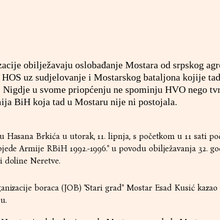
acije obilježavaju oslobađanje Mostara od srpskog agr
 HOS uz sudjelovanje i Mostarskog bataljona kojije tad
 Nigdje u svome priopćenju ne spominju HVO nego tv
ja BiH koja tad u Mostaru nije ni postojala.
 Hasana Brkića u utorak, 11. lipnja, s početkom u 11 sati po
jede Armije RBiH 1992.-1996." u povodu obilježavanja 32. go
i doline Neretve.
anizacije boraca (JOB) "Stari grad" Mostar Esad Kusić kazao 
u.