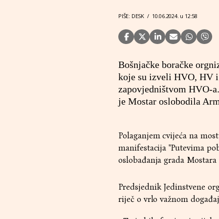
PIŠE: DESK
/
10.06.2024. u 12:58
Bošnjačke boračke orgniz
koje su izveli HVO, HV i
zapovjedništvom HVO-a.
je Mostar oslobodila Armi
Polaganjem cvijeća na mostu
manifestacija "Putevima pob
oslobađanja grada Mostara 
Predsjednik Jedinstvene org
riječ o vrlo važnom događaj