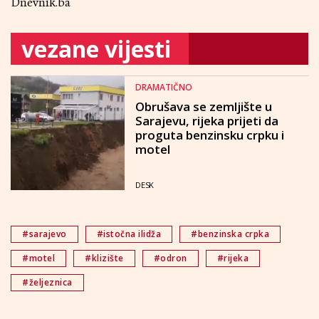
Dnevnik.ba
vezane vijesti
DRAMATIČNO
Obrušava se zemljište u
Sarajevu, rijeka prijeti da
proguta benzinsku crpku i
motel
DESK
#sarajevo
#istočna ilidža
#benzinska crpka
#motel
#klizište
#odron
#rijeka
#željeznica