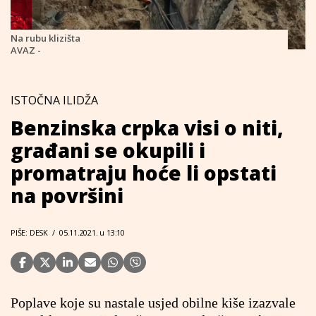
Na rubu klizišta
AVAZ -
ISTOČNA ILIDŽA
Benzinska crpka visi o niti,
građani se okupili i
promatraju hoće li opstati
na površini
PIŠE: DESK
/
05.11.2021. u 13:10
Poplave koje su nastale usjed obilne kiše izazvale