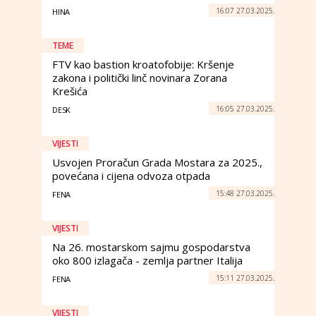
16:07 27.03.2025.
HINA
TEME
FTV kao bastion kroatofobije: Kršenje
zakona i politički linč novinara Zorana
Krešića
16:05 27.03.2025.
DESK
VIJESTI
Usvojen Proračun Grada Mostara za 2025.,
povećana i cijena odvoza otpada
15:48 27.03.2025.
FENA
VIJESTI
Na 26. mostarskom sajmu gospodarstva
oko 800 izlagača - zemlja partner Italija
15:11 27.03.2025.
FENA
VIJESTI