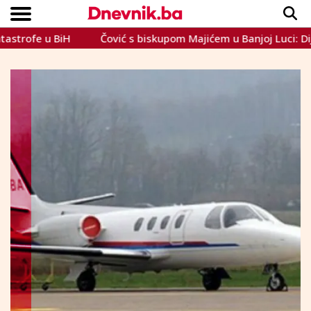
fe u BiH
Čović s biskupom Majićem u Banjoj Luci: Dijalog o 
Copyright © Dnevnik.ba 2023.
CRNA KRONIKA
INTERVIEW
LIFESTYLE
VIJESTI
SPORT
TEME