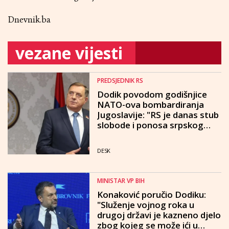
Dnevnik.ba
vezane vijesti
PREDSJEDNIK RS
Dodik povodom godišnjice
NATO-ova bombardiranja
Jugoslavije: "RS je danas stub
slobode i ponosa srpskog
naroda"
DESK
MINISTAR VP BIH
Konaković poručio Dodiku:
"Služenje vojnog roka u
drugoj državi je kazneno djelo
zbog kojeg se može ići u