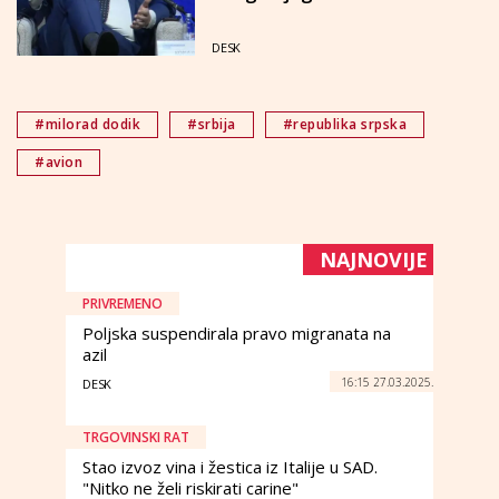
zatvor i do tri godine"
DESK
#milorad dodik
#srbija
#republika srpska
#avion
NAJNOVIJE
PRIVREMENO
Poljska suspendirala pravo migranata na
azil
16:15 27.03.2025.
DESK
TRGOVINSKI RAT
Stao izvoz vina i žestica iz Italije u SAD.
"Nitko ne želi riskirati carine"