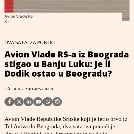
Avion Vlade RS
X -
DVA SATA IZA PONOĆI
Avion Vlade RS-a iz Beograda
stigao u Banju Luku: Je li
Dodik ostao u Beogradu?
PIŠE: DESK
/
28.03.2025. u 08:59
Avion Vlade Republike Srpske koji je letio prvo iz
Tel Aviva do Beograda, dva sata iza ponoći je
sletio u Banju Luku. Pretpostavlja se da je