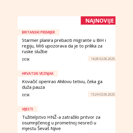
NAJNOVIJE
BRITANSKI PREMIJER
Starmer planira prebaciti migrante u BiH i
regiju, MI6 upozorava da je to prilika za
ruske službe
14:28 02.06.2025.
DESK
HRVATSKI VEZNJAK
Kovačić operirao Ahilovu tetivu, čeka ga
duža pauza
13:24 02.06.2025.
DESK
VIJESTI
Tužiteljstvo HNŽ-a zatražilo pritvor za
osumnjičenog u prometnoj nesreći u
mjestu Ševaš Njive