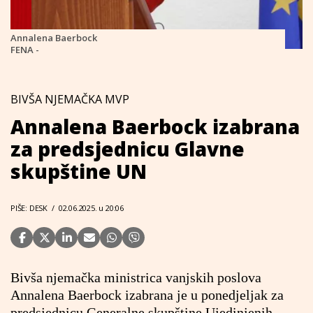
Annalena Baerbock
FENA -
BIVŠA NJEMAČKA MVP
Annalena Baerbock izabrana
za predsjednicu Glavne
skupštine UN
PIŠE: DESK
/
02.06.2025. u 20:06
Bivša njemačka ministrica vanjskih poslova
Annalena Baerbock izabrana je u ponedjeljak za
predsjednicu Generalne skupštine Ujedinjenih