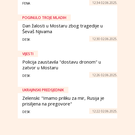
12:34 02.06.2025.
FENA
POGINULO TROJE MLADIH
Dan žalosti u Mostaru zbog tragedije u
Ševaš Njivama
12:30 02.06.2025.
DESK
VIJESTI
Policija zaustavila "dostavu dronom" u
zatvor u Mostaru
12:26 02.06.2025.
DESK
UKRAJINSKI PREDSJEDNIK
Zelenski: "Imamo priliku za mir, Rusija je
prisiljena na pregovore"
12:22 02.06.2025.
DESK