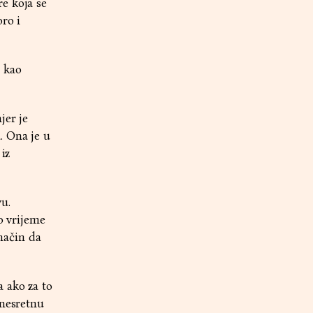
e koja se
ro i
 kao
jer je
. Ona je u
iz
u.
o vrijeme
 način da
 ako za to
 nesretnu