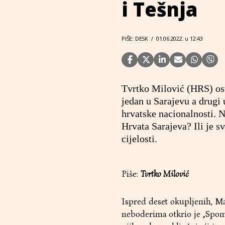
i Tešnja
PIŠE: DESK
/
01.06.2022. u 12:43
Tvrtko Milović (HRS) os
jedan u Sarajevu a drugi
hrvatske nacionalnosti. N
Hrvata Sarajeva? Ili je s
cijelosti.
Piše:
Tvrtko Milović
Ispred deset okupljenih, Ma
neboderima otkrio je „Spom