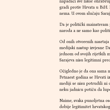
napadači sve lakše ohrabruj
gradi protiv Hrvata u BiH. P
nema. U ovom slučaju Saraje
Da je politički mainstream
naroda a ne samo kao polit
Od onih otvorenih nasrtaja 
medijski nastup izvjesne Da
jednom od svojih rijetkih me
Sarajeva nisu legitimni pred
Očigledno je da ona sama ne
Petnaest godina se Hrvati iz
mediji se nisu potrudili ni 
neku jadnicu potiču da lupe
Naime, svaka punoljetna oso
dobije legitimitet hrvatsko