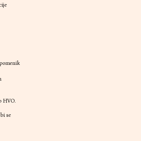
cije
 spomenik
n
rb HVO.
bi se