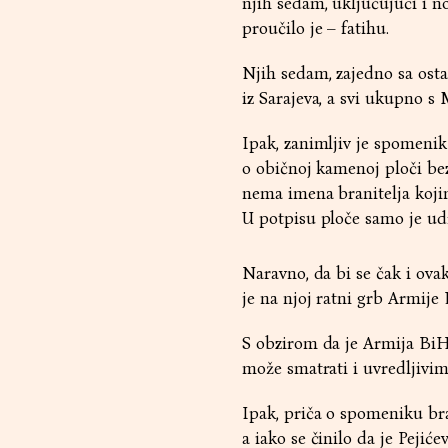
njih sedam, uključujući i 
proučilo je – fatihu.
Njih sedam, zajedno sa osta
iz Sarajeva, a svi ukupno s
Ipak, zanimljiv je spomenik
o običnoj kamenoj ploči bez
nema imena branitelja kojima
U potpisu ploče samo je udr
Naravno, da bi se čak i ova
je na njoj ratni grb Armije 
S obzirom da je Armija BiH
može smatrati i uvredljivim
Ipak, priča o spomeniku br
a iako se činilo da je Peji