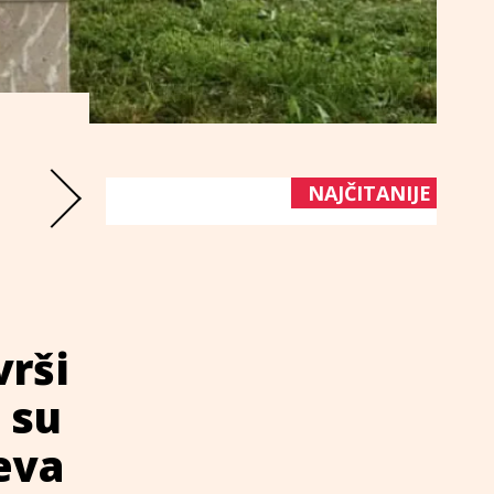
NAJČITANIJE
vrši
 su
jeva