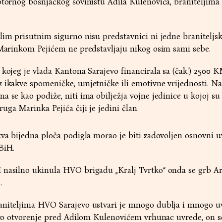
notornog bošnjačkog šovinistu Adila Kulenovića, braniteljim
lim prisutnim sigurno nisu predstavnici ni jedne braniteljs
 Marinkom Pejićem ne predstavljaju nikog osim sami sebe.
 kojeg je vlada Kantona Sarajevo financirala sa (čak!) 2500 K
 ikakve spomeničke, umjetničke ili emotivne vrijednosti. Na
 se kao podiže, niti ima obilježja vojne jedinice u kojoj su 
uga Marinka Pejića čiji je jedini član.
kva bijedna ploča podigla morao je biti zadovoljen osnovni u
BiH.
 nasilno ukinula HVO brigadu „Kralj Tvrtko“ onda se grb A
.
aniteljima HVO Sarajevo ustvari je mnogo dublja i mnogo uv
ćevo otvorenje pred Adilom Kulenovićem vrhunac uvrede, on s