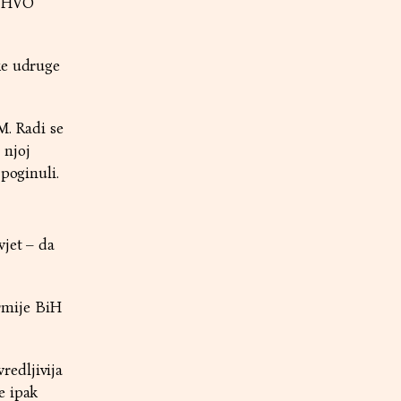
a HVO
ke udruge
M. Radi se
 njoj
poginuli.
vjet – da
rmije BiH
redljivija
e ipak