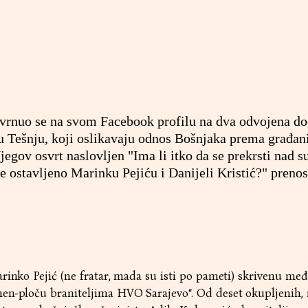
vrnuo se na svom Facebook profilu na dva odvojena do
 u Tešnju, koji oslikavaju odnos Bošnjaka prema građa
jegov osvrt naslovljen "Ima li itko da se prekrsti nad 
ve ostavljeno Marinku Pejiću i Danijeli Kristić?" preno
rinko Pejić (ne fratar, mada su isti po pameti) skrivenu me
en-ploču braniteljima HVO Sarajevo“. Od deset okupljenih,