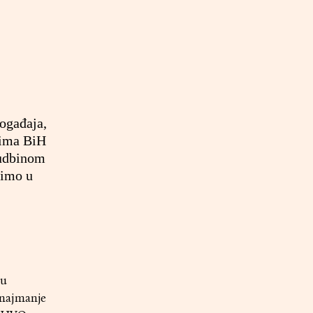
ogađaja,
nima BiH
sudbinom
simo u
đu
 najmanje