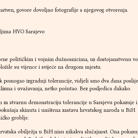
stven, govore dovoljno fotografije s njegovog otvorenja.
ljima HVO Sarajevo
ćene političkim i vojnim dužnosnicima, uz dostojanstvenu v
ložile su vijence i svijeće na drugom mjestu.
k pomogao izgradnji tolerancije, vidjeli smo dva dana poslije
alizma i uvažavanja, netko pošutao. Bez posljedica dakako.
n za stvarnu demonstraciju tolerancije u Sarajevu pokazuje i
 pokušaja skinuta i uništena zastava hrvatskog naroda u BiH
ičko groblje.
rvatska obilježja u BiH nisu nikakva slučajnost. Ona pokazu