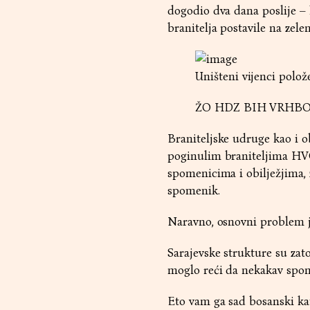
dogodio dva dana poslije – k
branitelja postavile na zele
Uništeni vijenci polo
ŽO HDZ BIH VRHBO
Braniteljske udruge kao i o
poginulim braniteljima HVO 
spomenicima i obilježjima, 
spomenik.
Naravno, osnovni problem je
Sarajevske strukture su zat
moglo reći da nekakav spom
Eto vam ga sad bosanski kat