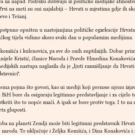
u na napad. Podršku dobivaju iz političko medijske atmosfer
rvi na meti su oni najslabiji – Hrvati u mjestima gdje ih sko
vo i Tešanj.
 potpuno opušten u nastojanjima političke egzekucije Hrvata
ičkog tijela vidimo skoro svaki dan u popularnim medijima.
komšića i kulenovića, pa sve do onih suptilnijih. Dobar prim
nijele Kristić, članice Naroda i Pravde Elmedina Konakovića
dijskih nastupa naglasila da je „ljuti razmišljanje da Hrvati 
stavnici“.
ma pojma što govori, kao ni mediji koji prenose njenu izjav
 BiH bore da osiguraju legitimno predstavljanje i za cijelo t
otkriti što to uopće znači. A ipak se bore protiv toga. I to na
ta gluposti.
ba na planeti Zemlji može biti legitimni predstavnik Hrvata
g naroda. To uključuje i Željka Komšića, i Dina Konakovića i