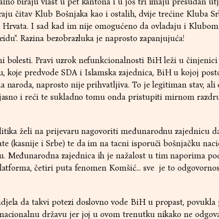
lno biraju vlast u pet kantona i u još tri imaju presudan utj
iraju čitav Klub Bošnjaka kao i ostalih, dvije trećine Kluba Sr
 Hrvata. I sad kad im nije omogućeno da ovladaju i Klubom
heidu". Razina bezobrazluka je naprosto zapanjujuća!
 bolesti. Pravi uzrok nefunkcionalnosti BiH leži u činjenici
, koje predvode SDA i Islamska zajednica, BiH u kojoj posto
 naroda, naprosto nije prihvatljiva. To je legitiman stav, ali
 jasno i reći te sukladno tomu onda pristupiti mirnom razdr
itika želi na prijevaru nagovoriti međunarodnu zajednicu da
e (kasnije i Srbe) te da im na tacni isporuči bošnjačku nac
. Međunarodna zajednica ih je nažalost u tim naporima po
platforma, četiri puta fenomen Komšić... sve je to odgovorno
jela da takvi potezi doslovno vode BiH u propast, povukla 
onacionalnu državu jer joj u ovom trenutku nikako ne odgov