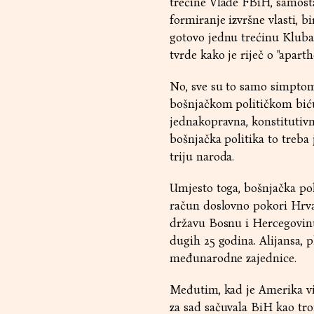
trećine Vlade FBiH, samosta
formiranje izvršne vlasti, b
gotovo jednu trećinu Kluba
tvrde kako je riječ o "apart
No, sve su to samo simptomi
bošnjačkom političkom biću
jednakopravna, konstitutivna
bošnjačka politika to treba
triju naroda.
Umjesto toga, bošnjačka pol
račun doslovno pokori Hrvat
državu Bosnu i Hercegovinu
dugih 25 godina. Alijansa, 
međunarodne zajednice.
Međutim, kad je Amerika vid
za sad sačuvala BiH kao tr