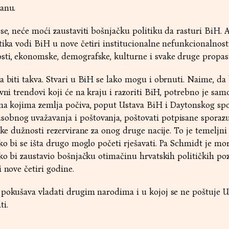
anu.
 se, neće moći zaustaviti bošnjačku politiku da rasturi BiH. 
tika vodi BiH u nove četiri institucionalne nefunkcionalnosti
sti, ekonomske, demografske, kulturne i svake druge propast
a biti takva. Stvari u BiH se lako mogu i obrnuti. Naime, da 
vni trendovi koji će na kraju i razoriti BiH, potrebno je sam
 na kojima zemlja počiva, poput Ustava BiH i Daytonskog s
bnog uvažavanja i poštovanja, poštovati potpisane sporaz
ske dužnosti rezervirane za onog druge nacije. To je temeljni
ako bi se išta drugo moglo početi rješavati. Pa Schmidt je mo
ko bi zaustavio bošnjačku otimačinu hrvatskih političkih pozi
 nove četiri godine.
pokušava vladati drugim narodima i u kojoj se ne poštuje U
ti.