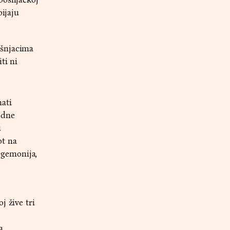
pijaju
ošnjacima
ti ni
ati
odne
u
ot na
egemonija,
j žive tri
a