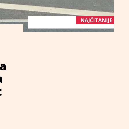
NAJČITANIJE
ka
a
t