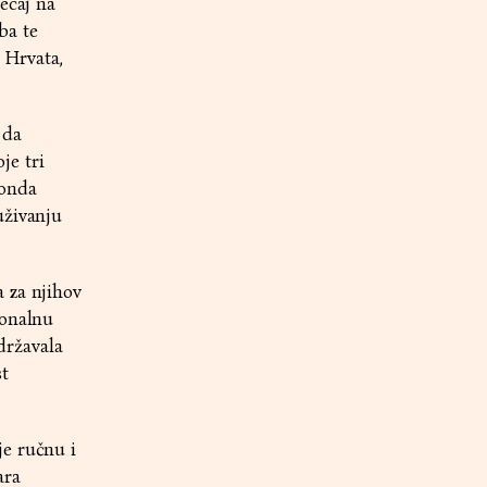
ecaj na
ba te
 Hrvata,
 da
je tri
 onda
uživanju
 za njihov
ionalnu
državala
st
je ručnu i
ara