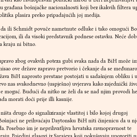
ju građana bošnjačke nacionalnosti koji bez ikakvih filtera u
litika plasira preko pripadajućih joj medija.
ti da ili Schmidt povuče nametnute odluke i tako omogući B
racijom, ili da visoki predstavnik podnese ostavku. Neće dobi
a kraju ni bitno.
e upravo zbog ovakvih poteza gubi svaka nada da BiH može im
misao ove države zapravo pretvorio i čekanje da se međunar
žava BiH naprosto prestane postojati u sadašnjem obliku i 
vo nas svakodnevno (uspješno) uvjerava kako zajednički živ
 moguć. Budući da nitko ne želi da se nad njim provodi h
da morati doći prije illi kasnije.
ništa drugo do signaliziranje vlastitoj i bilo kojoj drugoj
 Bošnjaci ne prihvaćaju Daytonsku BiH niti činjenicu da u njo
a. Posebno im je neprihvatljiva hrvatska ravnopravnost te
aju. Pojedini glasovi iz Sarajeva koji pokušavaju upozoriti n