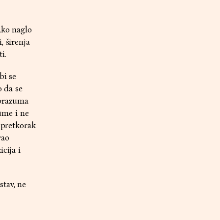
Ako naglo
, širenja
i.
bi se
o da se
porazuma
ume i ne
 pretkorak
rao
cija i
stav, ne