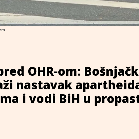
-om
 pred OHR-om: Bošnjač
aži nastavak apartheid
ma i vodi BiH u propas