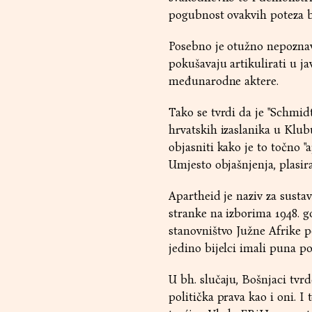
pogubnost ovakvih poteza b
Posebno je otužno nepoznava
pokušavaju artikulirati u j
međunarodne aktere.
Tako se tvrdi da je "Schmi
hrvatskih izaslanika u Klu
objasniti kako je to točno
Umjesto objašnjenja, plasir
Apartheid je naziv za susta
stranke na izborima 1948. g
stanovništvo Južne Afrike po
jedino bijelci imali puna po
U bh. slučaju, Bošnjaci tvr
politička prava kao i oni. I 