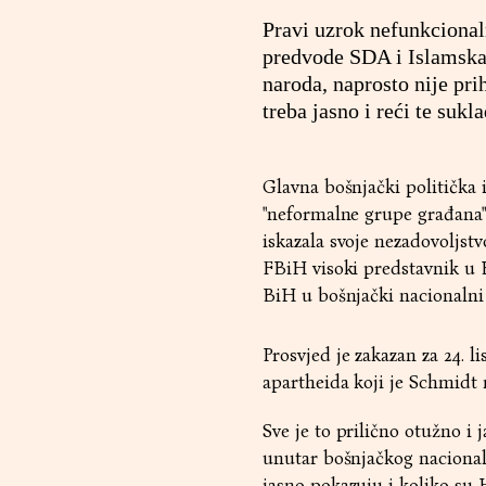
Pravi uzrok nefunkcional
predvode SDA i Islamska 
naroda, naprosto nije prih
treba jasno i reći te suk
Glavna bošnjački politička 
"neformalne grupe građana"
iskazala svoje nezadovoljs
FBiH visoki predstavnik u 
BiH u bošnjački nacionalni 
Prosvjed je zakazan za 24. l
apartheida koji je Schmidt
Sve je to prilično otužno i 
unutar bošnjačkog nacionaln
jasno pokazuju i koliko su 