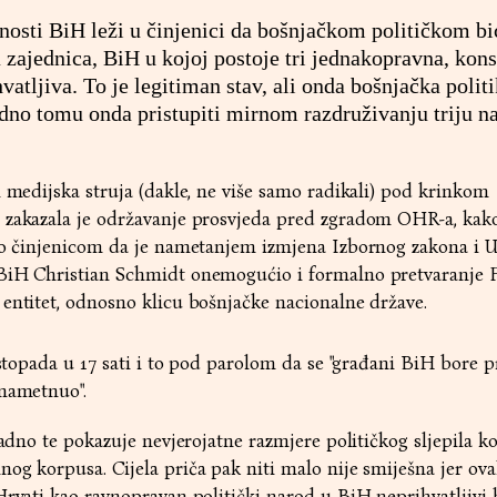
nosti BiH leži u činjenici da bošnjačkom političkom bi
zajednica, BiH u kojoj postoje tri jednakopravna, kons
vatljiva. To je legitiman stav, ali onda bošnjačka politi
ladno tomu onda pristupiti mirnom razdruživanju triju n
i medijska struja (dakle, ne više samo radikali) pod krinkom
 zakazala je održavanje prosvjeda pred zgradom OHR-a, kak
tvo činjenicom da je nametanjem izmjena Izbornog zakona i U
BiH Christian Schmidt onemogućio i formalno pretvaranje F
entitet, odnosno klicu bošnjačke nacionalne države.
istopada u 17 sati i to pod parolom da se "građani BiH bore p
 nametnuo".
jadno te pokazuje nevjerojatne razmjere političkog sljepila ko
og korpusa. Cijela priča pak niti malo nije smiješna jer ova
Hrvati kao ravnopravan politički narod u BiH neprihvatljivi 