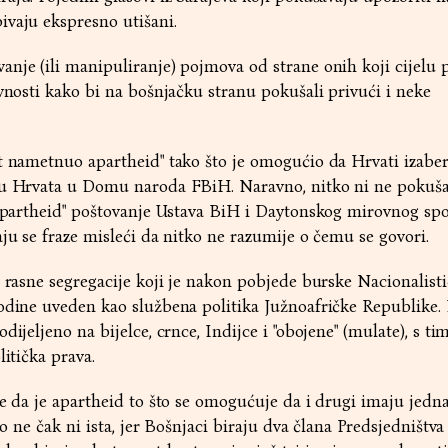
ivaju ekspresno utišani.
nje (ili manipuliranje) pojmova od strane onih koji cijelu 
avnosti kako bi na bošnjačku stranu pokušali privući i neke
dt nametnuo apartheid" tako što je omogućio da Hrvati izabe
bu Hrvata u Domu naroda FBiH. Naravno, nitko ni ne pokuš
 "apartheid" poštovanje Ustava BiH i Daytonskog mirovnog sp
aju se fraze misleći da nitko ne razumije o čemu se govori.
v rasne segregacije koji je nakon pobjede burske Nacionalist
odine uveden kao službena politika Južnoafričke Republike.
dijeljeno na bijelce, crnce, Indijce i "obojene" (mulate), s ti
litička prava.
de da je apartheid to što se omogućuje da i drugi imaju jedn
to ne čak ni ista, jer Bošnjaci biraju dva člana Predsjedništva