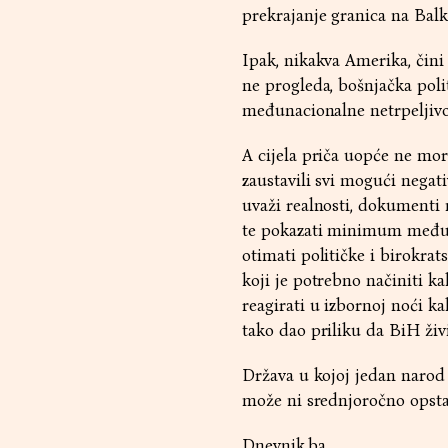
prekrajanje granica na Balk
Ipak, nikakva Amerika, čini
ne progleda, bošnjačka poli
međunacionalne netrpeljivo
A cijela priča uopće ne mor
zaustavili svi mogući negati
uvaži realnosti, dokumenti
te pokazati minimum međuso
otimati političke i birokrat
koji je potrebno načiniti k
reagirati u izbornoj noći ka
tako dao priliku da BiH živi
Država u kojoj jedan narod 
može ni srednjoročno opsta
Dnevnik.ba