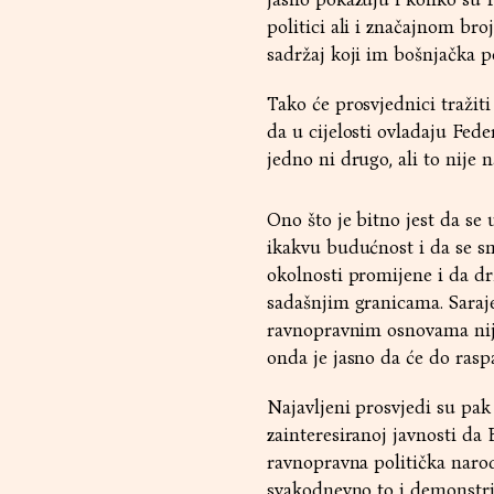
politici ali i značajnom bro
sadržaj koji im bošnjačka po
Tako će prosvjednici traži
da u cijelosti ovladaju Fede
jedno ni drugo, ali to nije n
Ono što je bitno jest da s
ikakvu budućnost i da se s
okolnosti promijene i da dr
sadašnjim granicama. Saraje
ravnopravnim osnovama nije
onda je jasno da će do raspa
Najavljeni prosvjedi su pak 
zainteresiranoj javnosti da
ravnopravna politička narod
svakodnevno to i demonstrir