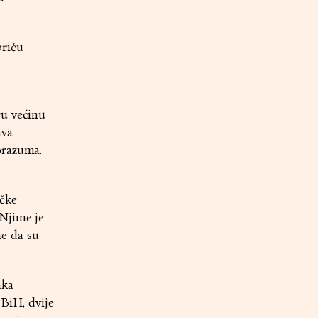
priču
ru većinu
ava
orazuma.
ičke
 Njime je
me da su
aka
 BiH, dvije