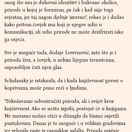
onog što mu je duhovni identitet i bukvane okolice,
prirode u kojoj je formiran, pa čak i kad nije toga
svjestan, jer taj nagon djeluje izravno“, rekao je i dodao
kako pritom čovjek zna koji je njegov udio u
komunikaciji, ali udio prirode ne može dešifrirati iako
ga osjeća.
Sve je moguće tada, dodaje Lovrenović, zato što je i
priroda živa, a čovjek, u nekim lijepim trenutcima,
osposobljen čuti njen glas.
Schalansky je istaknula, da i kada književnost govori o
koprivama, može puno reći o ljudima.
“Pokušavamo udvostručiti prirodu, ali i svijet kroz
književnost. Ako se nešto izgubi, postojat će u knjigama.
Ne moramo nužno otići u džunglu da bismo osjetili
pustolovinu. Danas je to moguće i u velikim gradovima
jer zelenilo raste iz raspuklog asfalta. Priroda opstaje