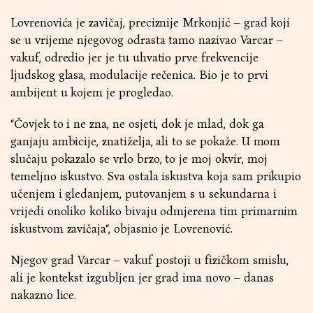
Lovrenovića je zavičaj, preciznije Mrkonjić – grad koji
se u vrijeme njegovog odrasta tamo nazivao Varcar –
vakuf, odredio jer je tu uhvatio prve frekvencije
ljudskog glasa, modulacije rečenica. Bio je to prvi
ambijent u kojem je progledao.
“Čovjek to i ne zna, ne osjeti, dok je mlad, dok ga
ganjaju ambicije, znatiželja, ali to se pokaže. U mom
slučaju pokazalo se vrlo brzo, to je moj okvir, moj
temeljno iskustvo. Sva ostala iskustva koja sam prikupio
učenjem i gledanjem, putovanjem s u sekundarna i
vrijedi onoliko koliko bivaju odmjerena tim primarnim
iskustvom zavičaja“, objasnio je Lovrenović.
Njegov grad Varcar – vakuf postoji u fizičkom smislu,
ali je kontekst izgubljen jer grad ima novo – danas
nakazno lice.