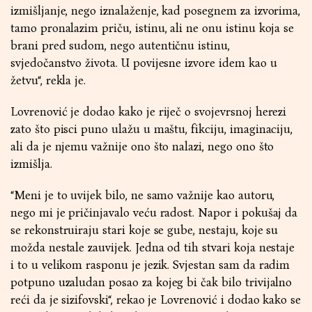
izmišljanje, nego iznalaženje, kad posegnem za izvorima,
tamo pronalazim priču, istinu, ali ne onu istinu koja se
brani pred sudom, nego autentičnu istinu,
svjedočanstvo života. U povijesne izvore idem kao u
žetvu“, rekla je.
Lovrenović je dodao kako je riječ o svojevrsnoj herezi
zato što pisci puno ulažu u maštu, fikciju, imaginaciju,
ali da je njemu važnije ono što nalazi, nego ono što
izmišlja.
“Meni je to uvijek bilo, ne samo važnije kao autoru,
nego mi je pričinjavalo veću radost. Napor i pokušaj da
se rekonstruiraju stari koje se gube, nestaju, koje su
možda nestale zauvijek. Jedna od tih stvari koja nestaje
i to u velikom rasponu je jezik. Svjestan sam da radim
potpuno uzaludan posao za kojeg bi čak bilo trivijalno
reći da je sizifovski“, rekao je Lovrenović i dodao kako se