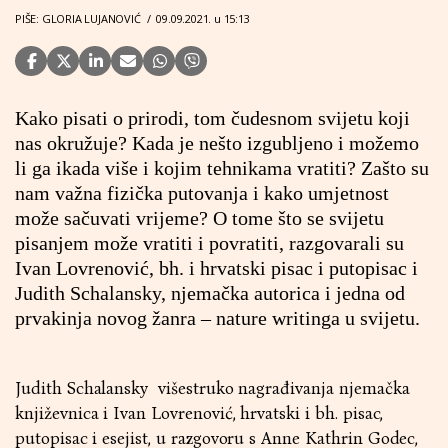
PIŠE: GLORIA LUJANOVIĆ
/
09.09.2021. u 15:13
Kako pisati o prirodi, tom čudesnom svijetu koji
nas okružuje? Kada je nešto izgubljeno i možemo
li ga ikada više i kojim tehnikama vratiti? Zašto su
nam važna fizička putovanja i kako umjetnost
može sačuvati vrijeme? O tome što se svijetu
pisanjem može vratiti i povratiti, razgovarali su
Ivan Lovrenović, bh. i hrvatski pisac i putopisac i
Judith Schalansky, njemačka autorica i jedna od
prvakinja novog žanra – nature writinga u svijetu.
Judith Schalansky višestruko nagrađivanja njemačka
književnica i Ivan Lovrenović, hrvatski i bh. pisac,
putopisac i esejist, u razgovoru s Anne Kathrin Godec,