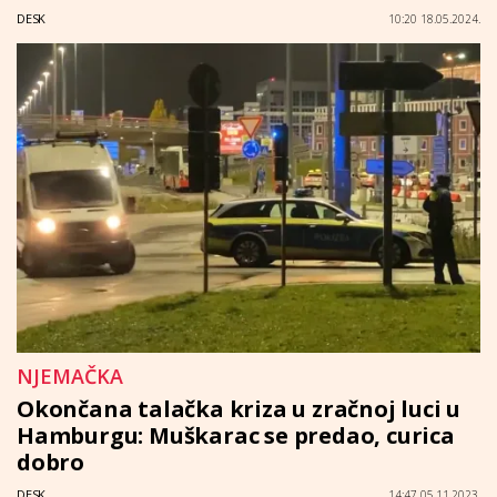
DESK
10:20 18.05.2024.
NJEMAČKA
Okončana talačka kriza u zračnoj luci u
Hamburgu: Muškarac se predao, curica
dobro
DESK
14:47 05.11.2023.