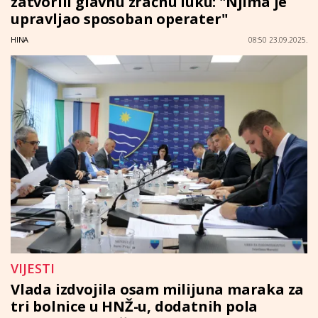
zatvorili glavnu zračnu luku: "Njima je
upravljao sposoban operater"
HINA
08:50 23.09.2025.
VIJESTI
Vlada izdvojila osam milijuna maraka za
tri bolnice u HNŽ-u, dodatnih pola