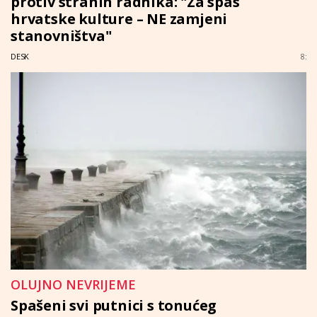
protiv stranih radnika: "Za spas
hrvatske kulture – NE zamjeni
stanovništva"
DESK
8:
OLUJNO NEVRIJEME
Spašeni svi putnici s tonućeg