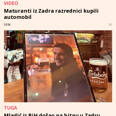
VIDEO
Maturanti iz Zadra razrednici kupili
automobil
DESK
10:
TUGA
Mladić iz BiH došao na hitnu u Zadru