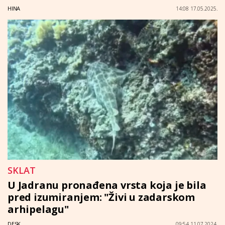
HINA
14:08 17.05.2025.
SKLAT
U Jadranu pronađena vrsta koja je bila
pred izumiranjem: "Živi u zadarskom
arhipelagu"
DESK
09:54 11.07.2024.