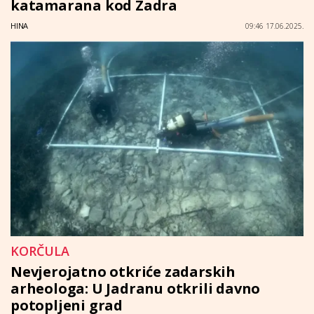
katamarana kod Zadra
HINA
09:46 17.06.2025.
KORČULA
Nevjerojatno otkriće zadarskih
arheologa: U Jadranu otkrili davno
potopljeni grad