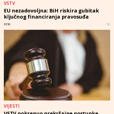
VSTV
EU nezadovoljna: BiH riskira gubitak
ključnog financiranja pravosuđa
DESK
12:
VIJESTI
VSTV pokrenuo prekršajne postupke