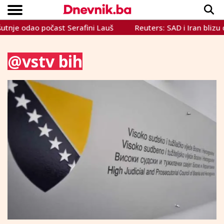
 odao počast Serafini Lauš
Reuters: SAD i Iran blizu dogov
Copyright © Dnevnik.ba 2023.
CRNA KRONIKA
INTERVIEW
LIFESTYLE
VIJESTI
SPORT
TEME
@vstv bih