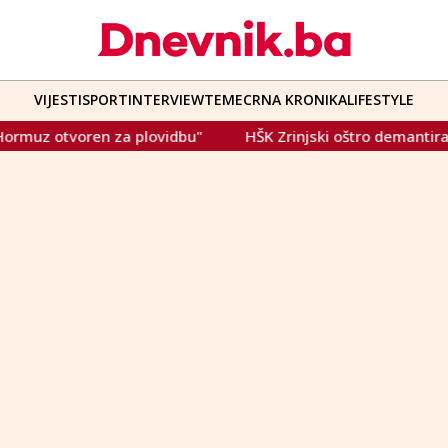
VIJESTI
SPORT
INTERVIEW
TEME
CRNA KRONIKA
LIFESTYLE
muz otvoren za plovidbu"
HŠK Zrinjski oštro demantirao me