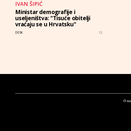
IVAN ŠIPIĆ
Ministar demografije i
useljeništva: "Tisuće obitelji
vraćaju se u Hrvatsku"
DESK
12:
O n