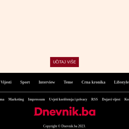
UČITAJ VIŠE
Vijesti
Sport
Interview
Teme
Crna kronika
Lifestyle
ama
Marketing
Impressum
Uvjeti korištenja i privacy
RSS
Dojavi vijest
Ko
Copyright © Dnevnik.ba 2023.