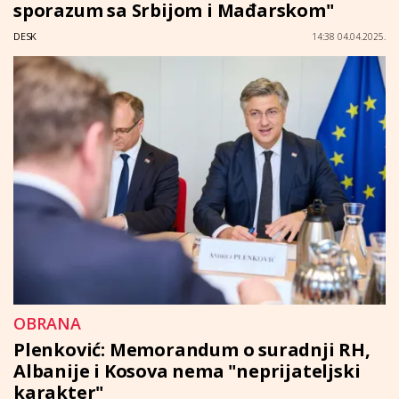
sporazum sa Srbijom i Mađarskom"
DESK
14:38 04.04.2025.
OBRANA
Plenković: Memorandum o suradnji RH,
Albanije i Kosova nema "neprijateljski
karakter"