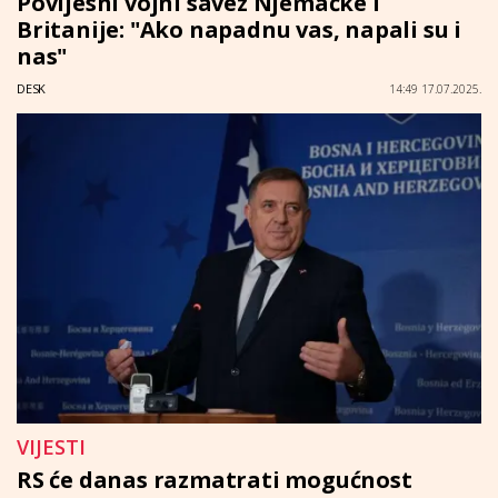
Povijesni vojni savez Njemačke i
Britanije: "Ako napadnu vas, napali su i
nas"
DESK
14:49 17.07.2025.
VIJESTI
RS će danas razmatrati mogućnost