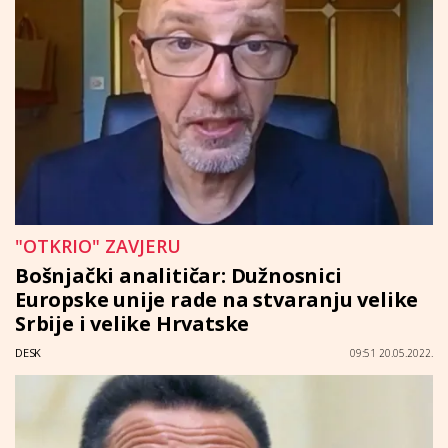
"OTKRIO" ZAVJERU
Bošnjački analitičar: Dužnosnici
Europske unije rade na stvaranju velike
Srbije i velike Hrvatske
DESK
09:51 20.05.2022.