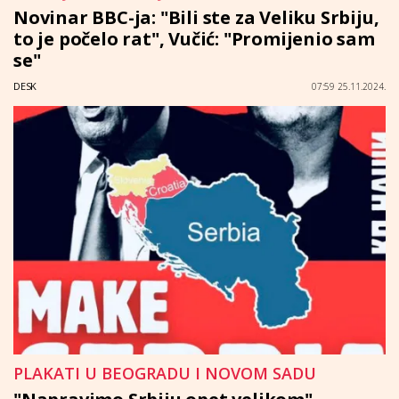
Novinar BBC-ja: "Bili ste za Veliku Srbiju,
to je počelo rat", Vučić: "Promijenio sam
se"
DESK
07:59 25.11.2024.
PLAKATI U BEOGRADU I NOVOM SADU