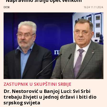
"Napravimo Srbiju opet velikom"
DESK
16:24 11.11.2024.
ZASTUPNIK U SKUPŠTINI SRBIJE
Dr. Nestorović u Banjoj Luci: Svi Srbi
trebaju živjeti u jednoj državi i biti dio
srpskog svijeta