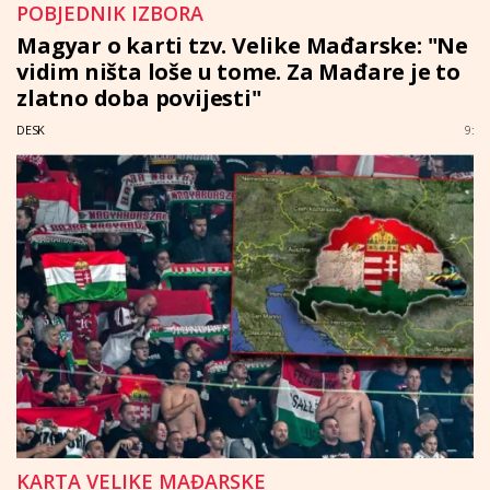
POBJEDNIK IZBORA
Magyar o karti tzv. Velike Mađarske: "Ne
vidim ništa loše u tome. Za Mađare je to
zlatno doba povijesti"
DESK
9:
KARTA VELIKE MAĐARSKE