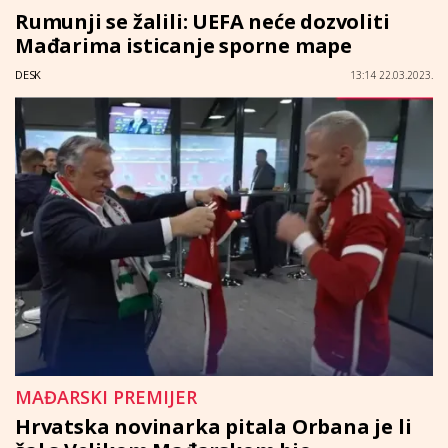
Rumunji se žalili: UEFA neće dozvoliti
Mađarima isticanje sporne mape
DESK
13:14 22.03.2023.
MAĐARSKI PREMIJER
Hrvatska novinarka pitala Orbana je li