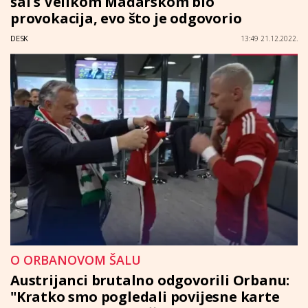
šal s Velikom Mađarskom bio
provokacija, evo što je odgovorio
DESK
13:49 21.12.2022.
O ORBANOVOM ŠALU
Austrijanci brutalno odgovorili Orbanu:
"Kratko smo pogledali povijesne karte