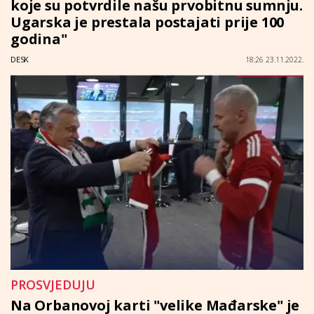
koje su potvrdile našu prvobitnu sumnju.
Ugarska je prestala postajati prije 100
godina"
DESK
18:26 23.11.2022.
PROSVJEDUJU
Na Orbanovoj karti "velike Mađarske" je