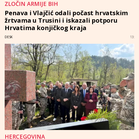
ZLOČIN ARMIJE BIH
Penava i Vlajčić odali počast hrvatskim
žrtvama u Trusini i iskazali potporu
Hrvatima konjičkog kraja
DESK
13:
HERCEGOVINA