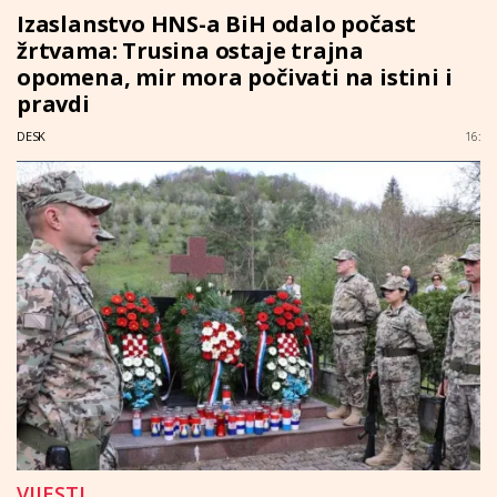
Izaslanstvo HNS-a BiH odalo počast
žrtvama: Trusina ostaje trajna
opomena, mir mora počivati na istini i
pravdi
DESK
16:
VIJESTI