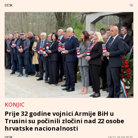
DESK
18:
KONJIC
Prije 32 godine vojnici Armije BiH u
Trusini su počinili zločini nad 22 osobe
hrvatske nacionalnosti
DESK
14:22 16.04.2025.