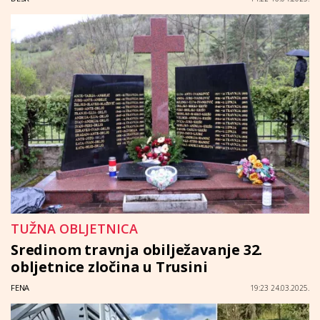
TUŽNA OBLJETNICA
Sredinom travnja obilježavanje 32.
obljetnice zločina u Trusini
FENA
19:23 24.03.2025.