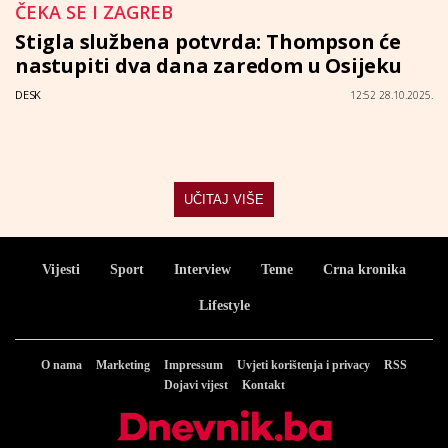
ČEKA SE I ZAGREB
Stigla službena potvrda: Thompson će
nastupiti dva dana zaredom u Osijeku
DESK
12:52 28.10.2025.
UČITAJ VIŠE
Vijesti
Sport
Interview
Teme
Crna kronika
Lifestyle
O nama
Marketing
Impressum
Uvjeti korištenja i privacy
RSS
Dojavi vijest
Kontakt