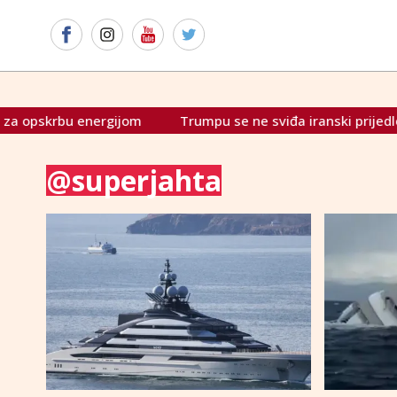
pskrbu energijom
Trumpu se ne sviđa iranski prijedlog za 
@superjahta