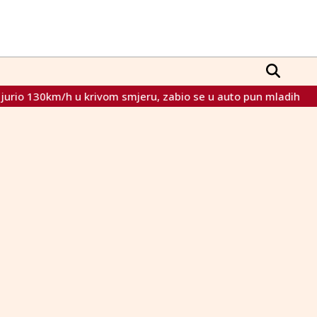
io 130km/h u krivom smjeru, zabio se u auto pun mladih
NA