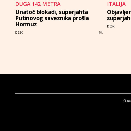
DUGA 142 METRA
ITALIJA
Unatoč blokadi, superjahta
Objavlje
Putinovog saveznika prošla
superjah
Hormuz
DESK
DESK
10:
O n