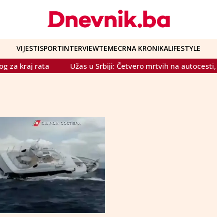
VIJESTI
SPORT
INTERVIEW
TEME
CRNA KRONIKA
LIFESTYLE
kraj rata
Užas u Srbiji: Četvero mrtvih na autocesti, jur