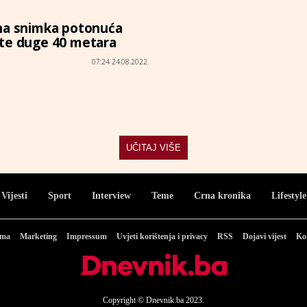
na snimka potonuća
te duge 40 metara
07:24 24.08.2022.
UČITAJ VIŠE
Vijesti
Sport
Interview
Teme
Crna kronika
Lifestyle
ama
Marketing
Impressum
Uvjeti korištenja i privacy
RSS
Dojavi vijest
Ko
Copyright © Dnevnik.ba 2023.