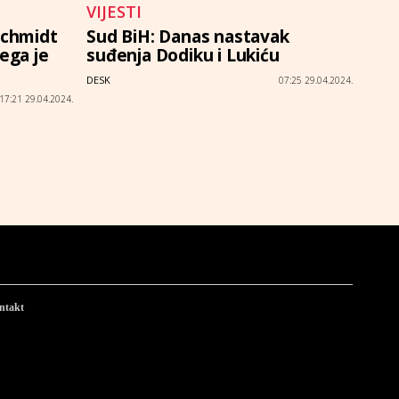
VIJESTI
Schmidt
Sud BiH: Danas nastavak
jega je
suđenja Dodiku i Lukiću
DESK
07:25 29.04.2024.
17:21 29.04.2024.
ntakt