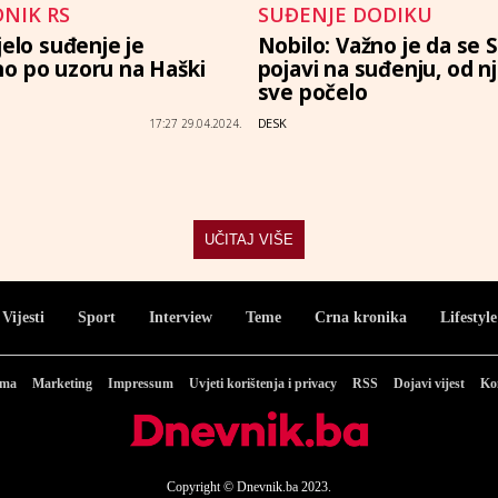
DNIK RS
SUĐENJE DODIKU
jelo suđenje je
Nobilo: Važno je da se 
o po uzoru na Haški
pojavi na suđenju, od n
sve počelo
DESK
17:27 29.04.2024.
UČITAJ VIŠE
Vijesti
Sport
Interview
Teme
Crna kronika
Lifestyle
ama
Marketing
Impressum
Uvjeti korištenja i privacy
RSS
Dojavi vijest
Ko
Copyright © Dnevnik.ba 2023.