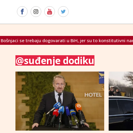
ci se trebaju dogovarati u BiH, jer su to konstitutivni narodi
@suđenje dodiku