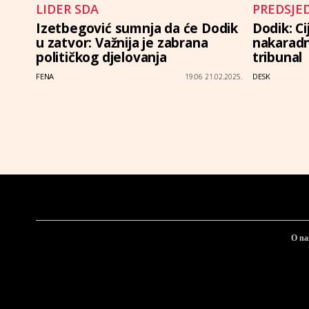
LIDER SDA
PREDSJE
Izetbegović sumnja da će Dodik
Dodik: Ci
u zatvor: Važnija je zabrana
nakaradn
političkog djelovanja
tribunal
FENA
DESK
19:06 21.02.2025.
O n