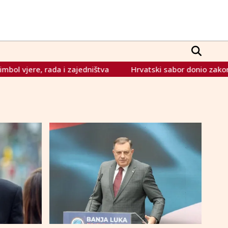
ere, rada i zajedništva
Hrvatski sabor donio zakon protiv 