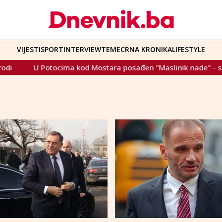
VIJESTI
SPORT
INTERVIEW
TEME
CRNA KRONIKA
LIFESTYLE
U Potocima kod Mostara posađen "Maslinik nade" - simbol vj