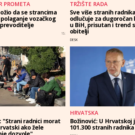
R PROMETA
TRŽIŠTE RADA
ložio da se strancima
Sve više stranih radnik
polaganje vozačkog
odlučuje za dugoročan
 prevoditelje
u BiH, prisutan i trend 
obitelji
15:
DESK
HRVATSKA
 "Strani radnici morat
Božinović: U Hrvatskoj 
hrvatski ako žele
101.300 stranih radnika
nje dozvole"