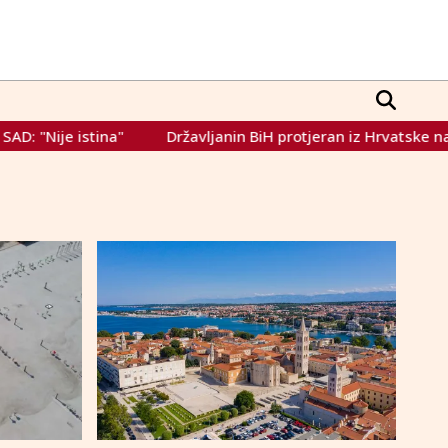
e istina"
Državljanin BiH protjeran iz Hrvatske nakon što 