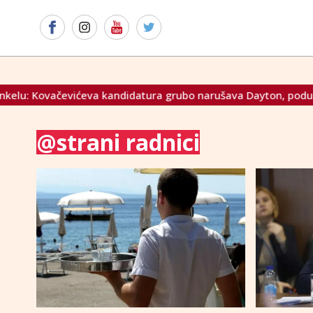
ovačevićeva kandidatura grubo narušava Dayton, poduzmite ko
@strani radnici