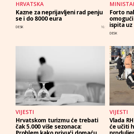
HRVATSKA
MINISTA
Kazne za neprijavljeni rad penju
Forto na
se i do 8000 eura
omogući 
ispita uz
DESK
16:
DESK
VIJESTI
VIJESTI
Hrvatskom turizmu će trebati
Vlada RH:
čak 5.000 više sezonaca:
će učiti 
Problem kako privući domaću
produlje