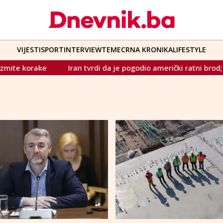
VIJESTI
SPORT
INTERVIEW
TEME
CRNA KRONIKA
LIFESTYLE
rake
Iran tvrdi da je pogodio američki ratni brod; SAD: "Nij