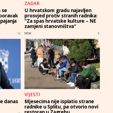
ZADAR
a se
U hrvatskom gradu najavljen
 boravak
prosvjed protiv stranih radnika:
spajanja
"Za spas hrvatske kulture – NE
zamjeni stanovništva"
DESK
16:
8:
VIJESTI
je danas
Mjesecima nije isplatio strane
radnike u Splitu, pa otvorio novi
restoran u Zagrebu