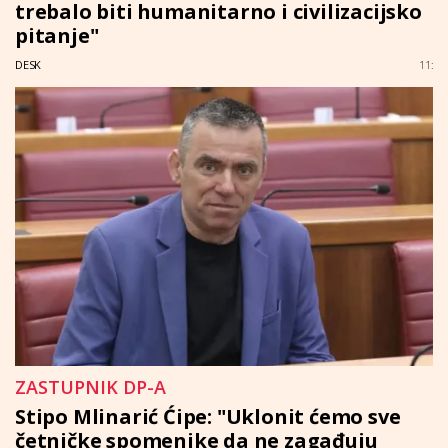
trebalo biti humanitarno i civilizacijsko
pitanje"
DESK
11:
ZASTUPNIK DP-A
Stipo Mlinarić Ćipe: "Uklonit ćemo sve
četničke spomenike da ne zagađuju