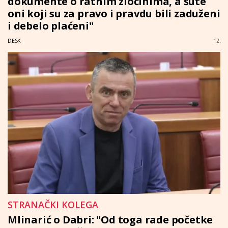
dokumente o ratnim zločinima, a šute
oni koji su za pravo i pravdu bili zaduženi
i debelo plaćeni"
DESK
12:
STRANAČKI KOLEGA
Mlinarić o Dabri: "Od toga rade početke