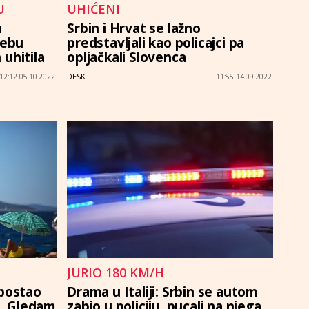
U
UHIĆENI
u
Srbin i Hrvat se lažno
rebu
predstavljali kao policajci pa
h uhitila
opljačkali Slovenca
DESK
12:12 05.10.2022.
11:55 14.09.2022.
JURIO 180 KM/H
 postao
Drama u Italiji: Srbin se autom
n. Gledam
zabio u policiju, pucali na njega