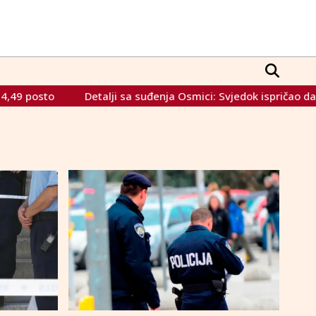
o
Detalji sa suđenja Osmici: Svjedok ispričao da je diplo