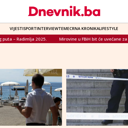
VIJESTI
SPORT
INTERVIEW
TEME
CRNA KRONIKA
LIFESTYLE
dimlja 2025.
Mirovine u FBiH bit će uvećane za 4,49 post