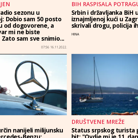
JEN
BIH RASPISALA POTRAG
radio sezonu u
Srbin i državljanka BiH 
j: Dobio sam 50 posto
iznajmljenoj kući u Zag
ću od dogovorene, a
skrivali drogu, policija i
var mi ne biste
HINA
. Zato sam sve snimio...
07:56 16.11.2022.
DRUŠTVENE MREŽE
určin nanijeli milijunsku
Status srpskog turista
ercedes-Benzu:
hit: "Ovdje mi je 11. da