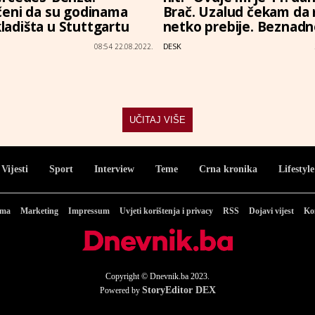
eni da su godinama
Brač. Uzalud čekam da
skladišta u Stuttgartu
netko prebije. Beznadno
DESK
08:54 22.08.2022.
UČITAJ VIŠE
Vijesti
Sport
Interview
Teme
Crna kronika
Lifestyle
ama
Marketing
Impressum
Uvjeti korištenja i privacy
RSS
Dojavi vijest
Ko
Copyright © Dnevnik.ba 2023.
StoryEditor DEX
Powered by