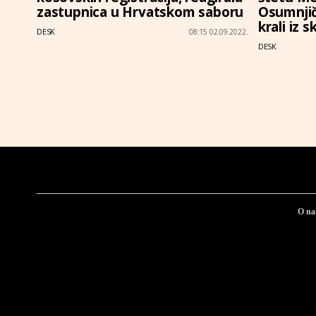
zastupnica u Hrvatskom saboru
Osumnjič
krali iz 
DESK
08:15 02.09.2022.
DESK
O n