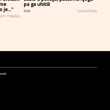
 me
pa ga uhitili
 je..."
DESK
12:22 02.07.2022.
21:11 17.08.2022.
ntakt