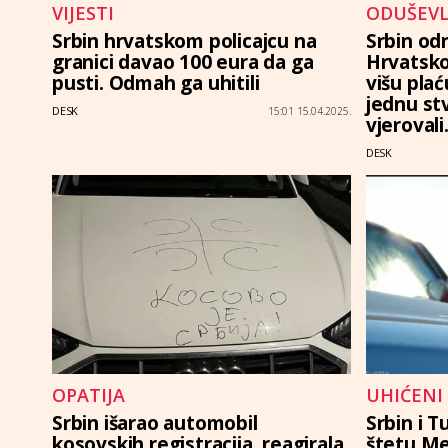
VIJESTI
ODUŠEVL
Srbin hrvatskom policajcu na
Srbin od
granici davao 100 eura da ga
Hrvatsko
pusti. Odmah ga uhitili
višu pla
jednu st
DESK
15:01 15.04.2025.
vjerovali
DESK
OPATIJA
UHIĆENI
Srbin išarao automobil
Srbin i T
kosovskih registracija, reagirala
štetu M