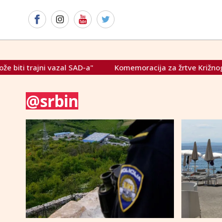
ajni vazal SAD-a"
Komemoracija za žrtve Križnog puta – Ra
@srbin