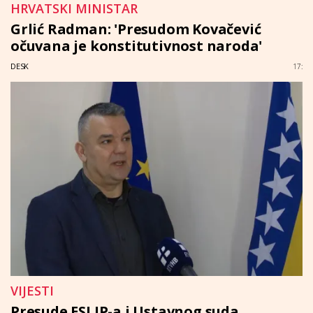
HRVATSKI MINISTAR
Grlić Radman: 'Presudom Kovačević
očuvana je konstitutivnost naroda'
DESK
17:
VIJESTI
Presude ESLJP-a i Ustavnog suda