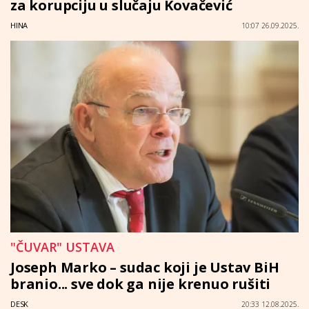
za korupciju u slučaju Kovačević
HINA
10:07 26.09.2025.
"ČUVAR" USTAVA
Joseph Marko – sudac koji je Ustav BiH
branio... sve dok ga nije krenuo rušiti
DESK
20:33 12.08.2025.