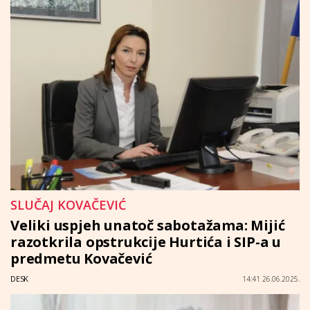
SLUČAJ KOVAČEVIĆ
Veliki uspjeh unatoč sabotažama: Mijić
razotkrila opstrukcije Hurtića i SIP-a u
predmetu Kovačević
DESK
14:41 26.06.2025.