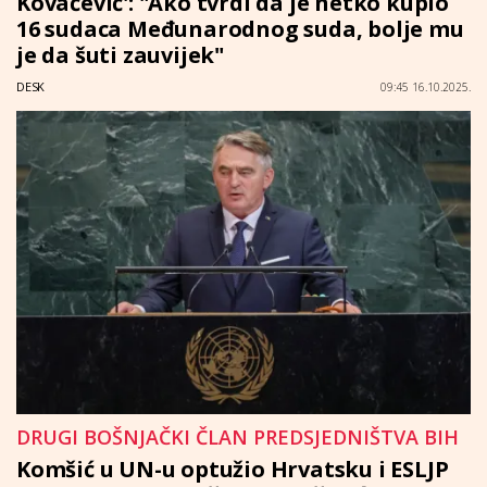
Kovačević': "Ako tvrdi da je netko kupio
16 sudaca Međunarodnog suda, bolje mu
je da šuti zauvijek"
DESK
09:45 16.10.2025.
DRUGI BOŠNJAČKI ČLAN PREDSJEDNIŠTVA BIH
Komšić u UN-u optužio Hrvatsku i ESLJP