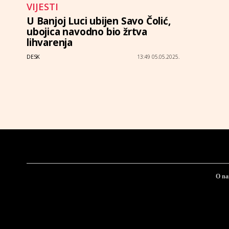
VIJESTI
U Banjoj Luci ubijen Savo Čolić,
ubojica navodno bio žrtva
lihvarenja
DESK
13:49 05.05.2025.
O n