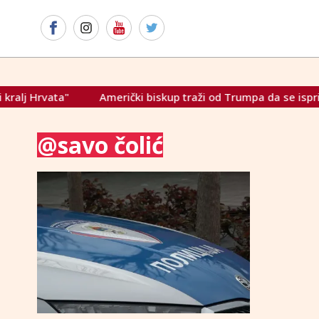
j Hrvata"
Američki biskup traži od Trumpa da se ispriča je
@savo čolić