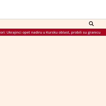
 Ukrajinci opet nadiru u Kursku oblast, probili su granicu
Ka