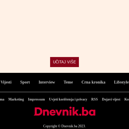
UČITAJ VIŠE
Vijesti
Sport
Interview
Teme
Crna kronika
Lifestyle
ama
Marketing
Impressum
Uvjeti korištenja i privacy
RSS
Dojavi vijest
Ko
Copyright © Dnevnik.ba 2023.