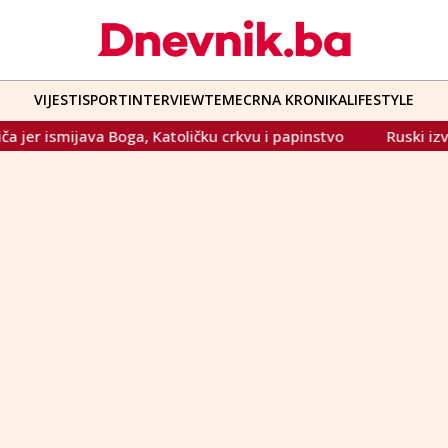
VIJESTI
SPORT
INTERVIEW
TEME
CRNA KRONIKA
LIFESTYLE
r ismijava Boga, Katoličku crkvu i papinstvo
Ruski izvori: