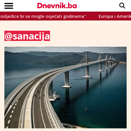
ljedice bi se mogle osjećati godinama"
Europa i Amerika ž
Copyright © Dnevnik.ba 2023.
CRNA KRONIKA
INTERVIEW
LIFESTYLE
VIJESTI
SPORT
TEME
@sanacija