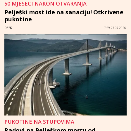
50 MJESECI NAKON OTVARANJA
Pelješki most ide na sanaciju! Otkrivene
pukotine
DESK
7:29 27.07.2026.
PUKOTINE NA STUPOVIMA
Radovi na Pelješkom mostu od