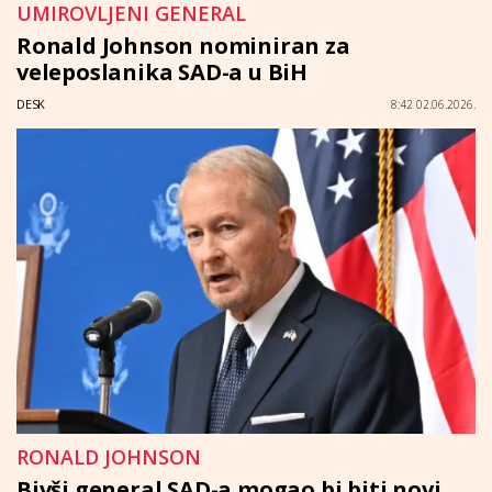
UMIROVLJENI GENERAL
Ronald Johnson nominiran za
veleposlanika SAD-a u BiH
DESK
8:42 02.06.2026.
RONALD JOHNSON
Bivši general SAD-a mogao bi biti novi