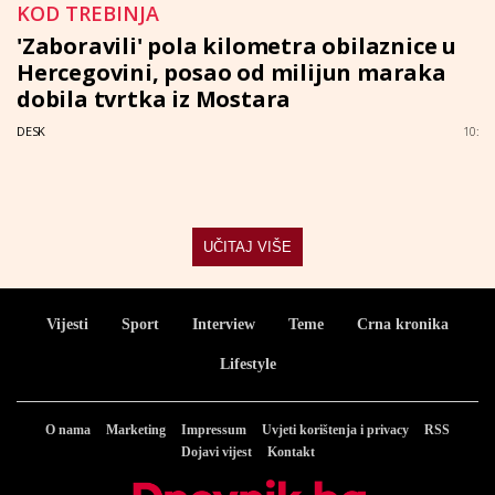
KOD TREBINJA
'Zaboravili' pola kilometra obilaznice u
Hercegovini, posao od milijun maraka
dobila tvrtka iz Mostara
DESK
10:
UČITAJ VIŠE
Vijesti
Sport
Interview
Teme
Crna kronika
Lifestyle
O nama
Marketing
Impressum
Uvjeti korištenja i privacy
RSS
Dojavi vijest
Kontakt