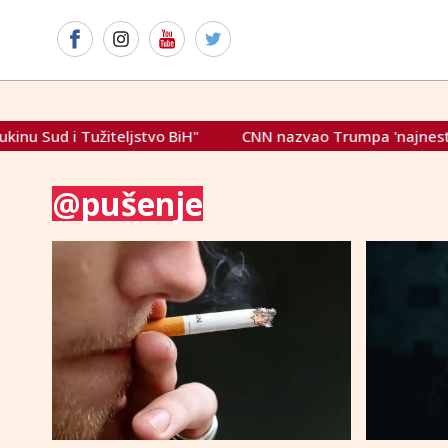
d i Tužiteljstvo BiH"
CNN nazvao Trumpa 'najnestabilnijim
@pušenje