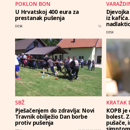
POKLON BON
VARAŽDI
U Hrvatskoj 400 eura za
Djevojka
prestanak pušenja
iz kafića
nadlakti
DESK
16:
DESK
SBŽ
KRATAK 
Pješačenjem do zdravlja: Novi
KOPB je 
Travnik obilježio Dan borbe
bolest. 
protiv pušenja
pušače, i
simptom