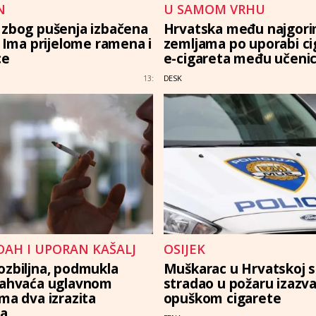
N
U SAMOM VRHU
 zbog pušenja izbačena
Hrvatska među najgor
. Ima prijelome ramena i
zemljama po uporabi ci
ce
e-cigareta među učeni
DESK
13:
DAH I UPORAN KAŠALJ
OSIJEK
ozbiljna, podmukla
Muškarac u Hrvatskoj 
Zahvaća uglavnom
stradao u požaru izaz
ma dva izrazita
opuškom cigarete
a