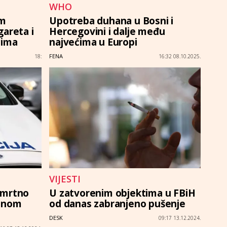
WHO
im
Upotreba duhana u Bosni i
gareta i
Hercegovini i dalje među
cima
najvećima u Europi
FENA
18:
16:32 08.10.2025.
VIJESTI
smrtno
U zatvorenim objektima u FBiH
vanom
od danas zabranjeno pušenje
DESK
09:17 13.12.2024.