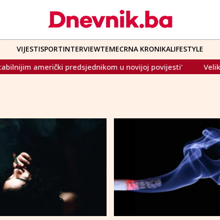
VIJESTI
SPORT
INTERVIEW
TEME
CRNA KRONIKA
LIFESTYLE
 američki predsjednikom u novijoj povijesti'
Velike borb