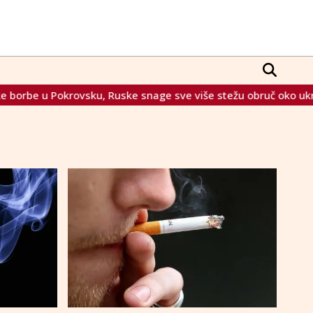
e u Pokrovsku, Ruske snage sve više stežu obruč oko ukrajinski