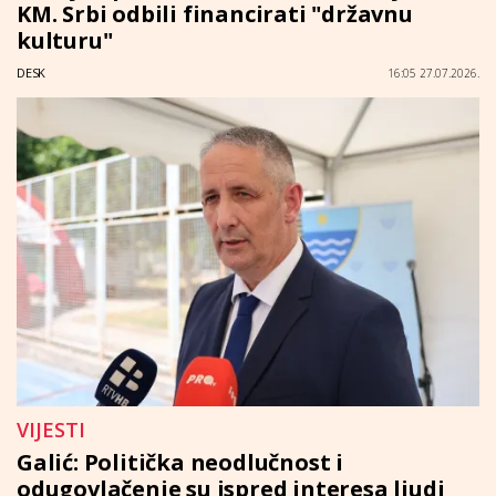
KM. Srbi odbili financirati "državnu
kulturu"
DESK
16:05 27.07.2026.
VIJESTI
Galić: Politička neodlučnost i
odugovlačenje su ispred interesa ljudi