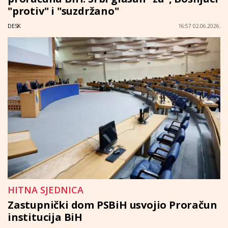
"protiv" i "suzdržano"
DESK
16:57 02.06.2026.
HITNA SJEDNICA
Zastupnički dom PSBiH usvojio Proračun
institucija BiH