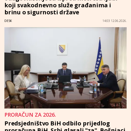
koji svakodnevno služe građanima i
brinu o sigurnosti države
DESK
14:03 12.06.2026.
PRORAČUN ZA 2026.
Predsjedništvo BiH odbilo prijedlog
proračuna BiH. Srbi glasali "za", Bošnjaci