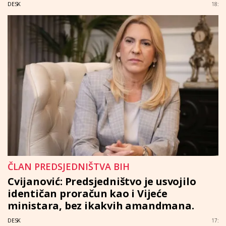
DESK
18:
ČLAN PREDSJEDNIŠTVA BIH
Cvijanović: Predsjedništvo je usvojilo
identičan proračun kao i Vijeće
ministara, bez ikakvih amandmana.
DESK
17: