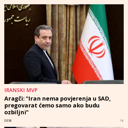
IRANSKI MVP
Aragči: "Iran nema povjerenja u SAD,
pregovarat ćemo samo ako budu
ozbiljni"
DESK
14: