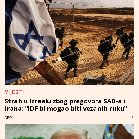
VIJESTI
Strah u Izraelu zbog pregovora SAD-a i
Irana: "IDF bi mogao biti vezanih ruku"
DESK
13: