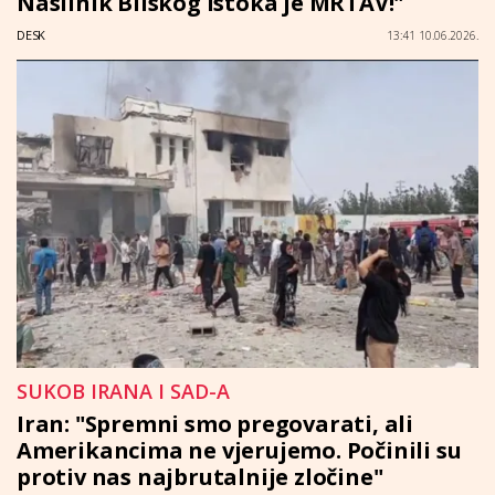
Naslinik Bliskog istoka je MRTAV!"
DESK
13:41 10.06.2026.
SUKOB IRANA I SAD-A
Iran: "Spremni smo pregovarati, ali
Amerikancima ne vjerujemo. Počinili su
protiv nas najbrutalnije zločine"