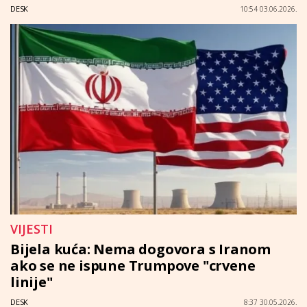
DESK
10:54 03.06.2026.
VIJESTI
Bijela kuća: Nema dogovora s Iranom
ako se ne ispune Trumpove "crvene
linije"
DESK
8:37 30.05.2026.