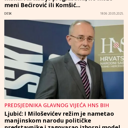
meni Bećirović ili Komšić...
DESK
18:06 20.05.2025.
PREDSJEDNIKA GLAVNOG VIJEĆA HNS BIH
Ljubić: I Miloševićev režim je nametao
manjinskom narodu političke
predstavnike i zagovarao izborni model