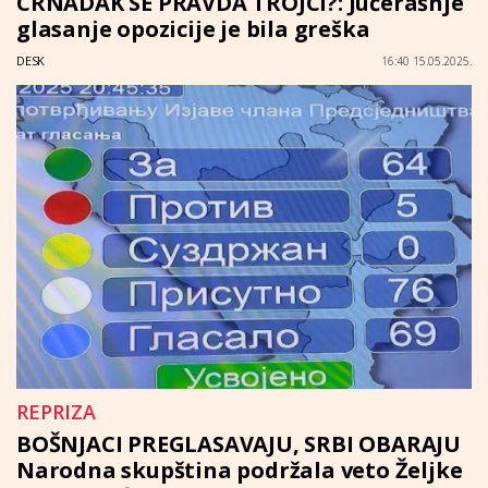
CRNADAK SE PRAVDA TROJCI?: Jučerašnje
glasanje opozicije je bila greška
DESK
16:40 15.05.2025.
REPRIZA
BOŠNJACI PREGLASAVAJU, SRBI OBARAJU
Narodna skupština podržala veto Željke