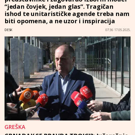
“jedan čovjek, jedan glas”. Tragičan
ishod te unitarističke agende treba nam
biti opomena, a ne uzor i inspiracija
DESK
07:36 17.05.2025.
GREŠKA