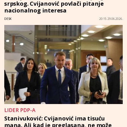
srpskog. Cvijanović povlači pitanje
nacionalnog interesa
DESK
20:15 29.06.2026.
LIDER PDP-A
Stanivuković: Cvijanović ima tisuću
mana. Ali kad je preglasana, ne može