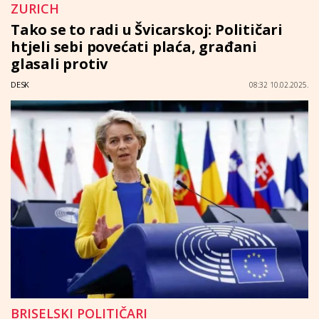
ZURICH
Tako se to radi u Švicarskoj: Političari
htjeli sebi povećati plaća, građani
glasali protiv
DESK
08:32 10.02.2025.
BRISELSKI POLITIČARI