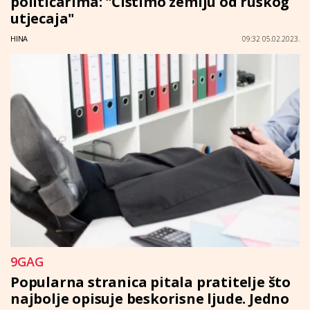
političarima: "Čistimo zemlju od ruskog
utjecaja"
HINA
09:32 05.02.2023.
9GAG
Popularna stranica pitala pratitelje što
najbolje opisuje beskorisne ljude. Jedno