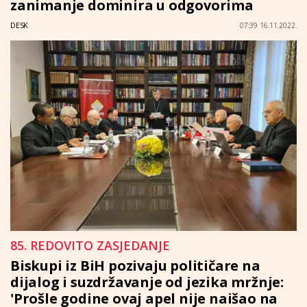
zanimanje dominira u odgovorima
DESK
07:39 16.11.2022.
85. REDOVITO ZASJEDANJE
Biskupi iz BiH pozivaju političare na
dijalog i suzdržavanje od jezika mržnje:
'Prošle godine ovaj apel nije naišao na