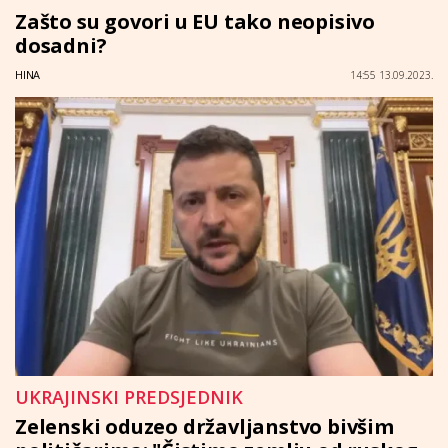
Zašto su govori u EU tako neopisivo
dosadni?
HINA
14:55 13.09.2023.
UKRAJINSKI PREDSJEDNIK
Zelenski oduzeo državljanstvo bivšim