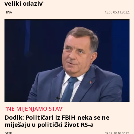
veliki odaziv'
HINA
13:06 05.11.2022.
''NE MIJENJAMO STAV''
Dodik: Političari iz FBiH neka se ne
miješaju u politički život RS-a
DESK
08:39 18.10.2022.