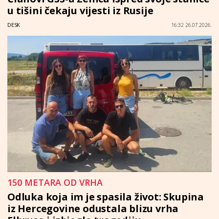
u tišini čekaju vijesti iz Rusije
DESK
16:32 26.07.2026.
150 METARA OD VRHA
Odluka koja im je spasila život: Skupina
iz Hercegovine odustala blizu vrha