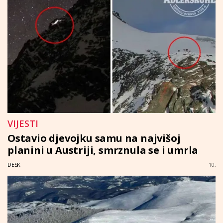
VIJESTI
Ostavio djevojku samu na najvišoj
planini u Austriji, smrznula se i umrla
DESK
10: