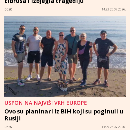
Elbrusa i izbjegla tragediju
DESK
14:23 26.07.2026.
USPON NA NAJVIŠI VRH EUROPE
Ovo su planinari iz BiH koji su poginuli u
Rusiji
DESK
13:05 26.07.2026.