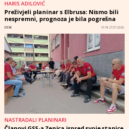
HARIS ADILOVIĆ
Preživjeli planinar s Elbrusa: Nismo bili
nespremni, prognoza je bila pogrešna
DESK
10:18 27.07.2026.
NASTRADALI PLANINARI
Članovi GSS-a Zenica ispred svoje stanice