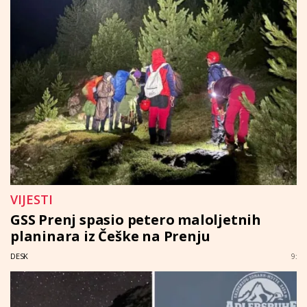
VIJESTI
GSS Prenj spasio petero maloljetnih
planinara iz Češke na Prenju
DESK
9: