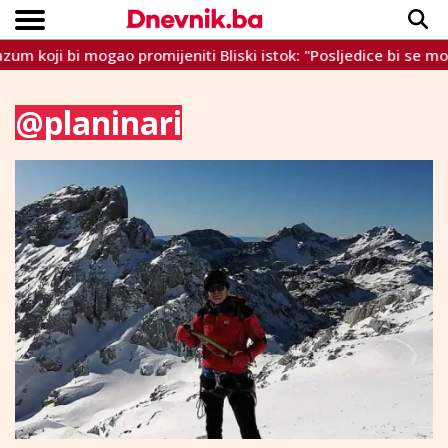
ogao promijeniti Bliski istok: "Posljedice bi se mogle osjećati
Copyright © Dnevnik.ba 2023.
CRNA KRONIKA
INTERVIEW
LIFESTYLE
VIJESTI
SPORT
TEME
@planinari