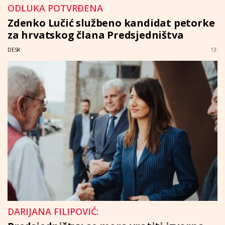
ODLUKA POTVRĐENA
Zdenko Lučić službeno kandidat petorke
za hrvatskog člana Predsjedništva
DESK
13:
DARIJANA FILIPOVIĆ: