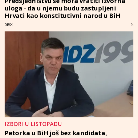
Predsjedništvu se mora vratiti izvorna
uloga - da u njemu budu zastupljeni
Hrvati kao konstitutivni narod u BiH
DESK
9:
IZBORI U LISTOPADU
Petorka u BiH još bez kandidata,