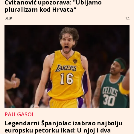
Cvitanović upozorava: "Ubijamo
pluralizam kod Hrvata"
DESK
12:
PAU GASOL
Legendarni Španjolac izabrao najbolju
europsku petorku ikad: U njoj i dva