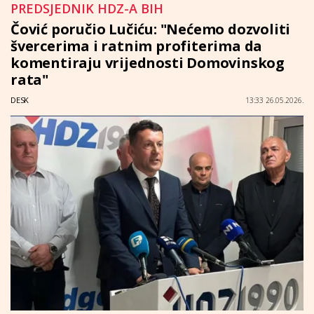
PREDSJEDNIK HDZ-A BIH
Čović poručio Lučiću: "Nećemo dozvoliti
švercerima i ratnim profiterima da
komentiraju vrijednosti Domovinskog
rata"
DESK
13:33 26.05.2026.