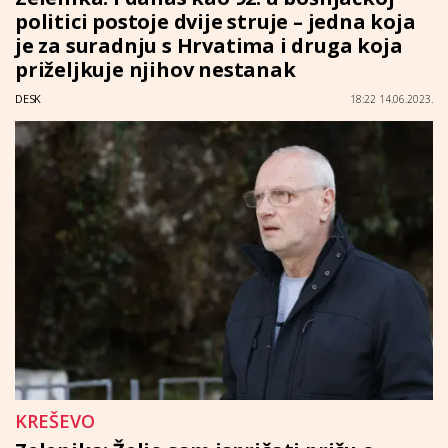
politici postoje dvije struje – jedna koja
je za suradnju s Hrvatima i druga koja
priželjkuje njihov nestanak
DESK
18:22 14.06.2023.
KREŠEVO