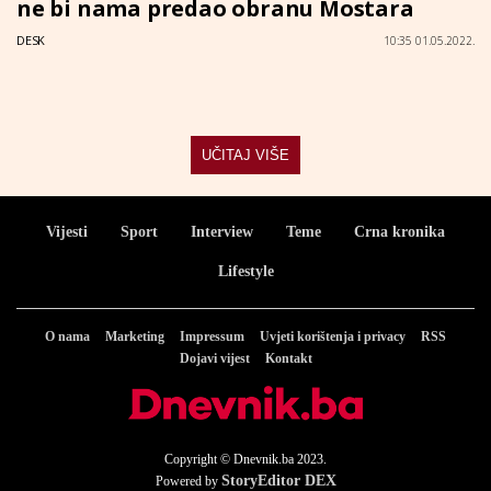
ne bi nama predao obranu Mostara
DESK
10:35 01.05.2022.
UČITAJ VIŠE
Vijesti
Sport
Interview
Teme
Crna kronika
Lifestyle
O nama
Marketing
Impressum
Uvjeti korištenja i privacy
RSS
Dojavi vijest
Kontakt
Copyright © Dnevnik.ba 2023.
StoryEditor DEX
Powered by