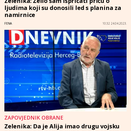
Zelenika: Želio sam ispričati priču o
ljudima koji su donosili led s planina za
namirnice
FENA
10:32 24.04.2023.
ZAPOVJEDNIK OBRANE
Zelenika: Da je Alija imao drugu vojsku