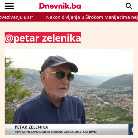
anju BiH"
Nakon divljanja u Širokom Manijacima nejasno 
Copyright © Dnevnik.ba 2023.
CRNA KRONIKA
INTERVIEW
LIFESTYLE
VIJESTI
SPORT
TEME
@petar zelenika