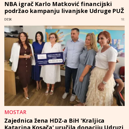
NBA igrač Karlo Matković financijski
podržao kampanju livanjske Udruge PUŽ
DESK
18:
MOSTAR
Zajednica žena HDZ-a BiH 'Kraljica
Katarina Kosača' uručila donaciju Udruzi