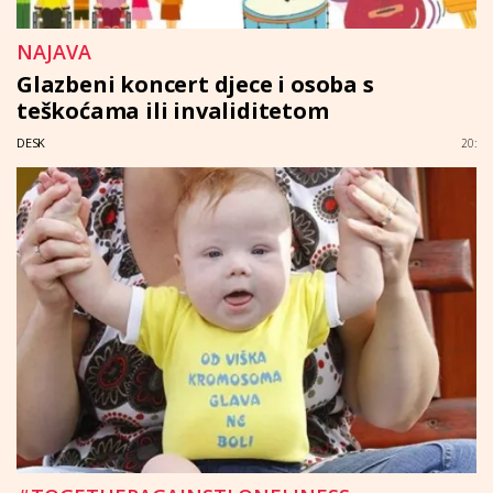
NAJAVA
Glazbeni koncert djece i osoba s
teškoćama ili invaliditetom
DESK
20: