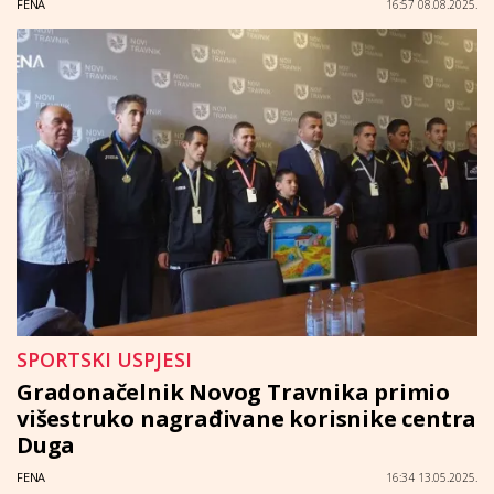
FENA
16:57 08.08.2025.
SPORTSKI USPJESI
Gradonačelnik Novog Travnika primio
višestruko nagrađivane korisnike centra
Duga
FENA
16:34 13.05.2025.