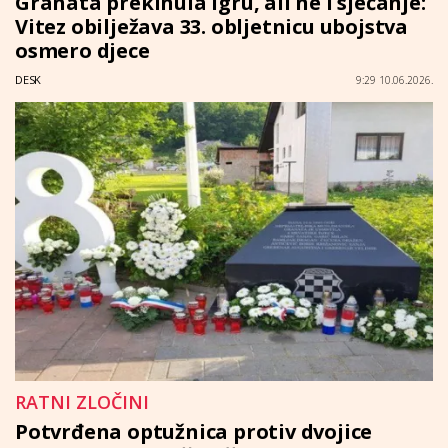
Granata prekinula igru, ali ne i sjećanje:
Vitez obilježava 33. obljetnicu ubojstva
osmero djece
DESK
9:29 10.06.2026.
RATNI ZLOČINI
Potvrđena optužnica protiv dvojice