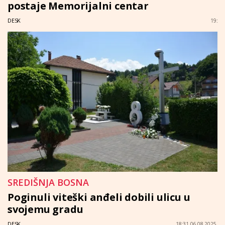
postaje Memorijalni centar
DESK
19:
SREDIŠNJA BOSNA
Poginuli viteški anđeli dobili ulicu u
svojemu gradu
DESK
18:31 06.08.2025.