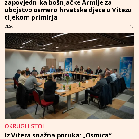
zapovjednika bošnjačke Armije za
ubojstvo osmero hrvatske djece u Vitezu
tijekom primirja
DESK
16:
OKRUGLI STOL
Iz Viteza snažna poruka: „Osmica“