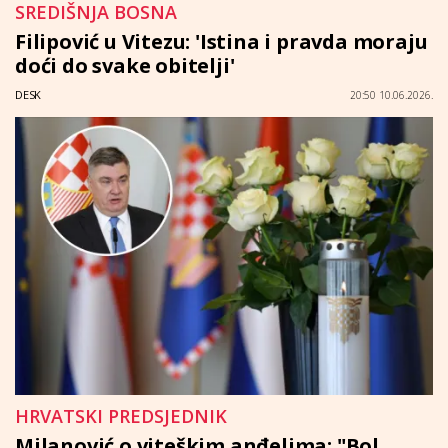
SREDIŠNJA BOSNA
Filipović u Vitezu: 'Istina i pravda moraju
doći do svake obitelji'
DESK
20:50 10.06.2026.
HRVATSKI PREDSJEDNIK
Milanović o viteškim anđelima: "Bol