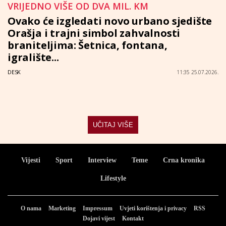
VRIJEDNO VIŠE OD DVA MIL. KM
Ovako će izgledati novo urbano sjedište
Orašja i trajni simbol zahvalnosti
braniteljima: Šetnica, fontana,
igralište...
DESK
11:35 25.07.2026.
UČITAJ VIŠE
Vijesti
Sport
Interview
Teme
Crna kronika
Lifestyle
O nama
Marketing
Impressum
Uvjeti korištenja i privacy
RSS
Dojavi vijest
Kontakt