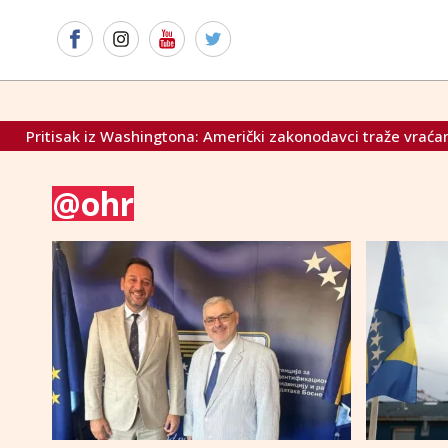
sak iz Washingtona: Američki zakonodavci traže vraćanje sankc
@ohr