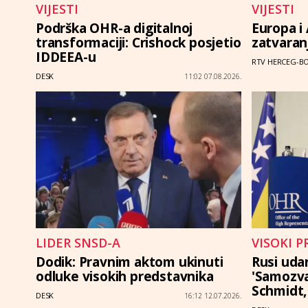
VIJESTI
VIJESTI
Podrška OHR-a digitalnoj
Europa i
transformaciji: Crishock posjetio
zatvaran
IDDEEA-u
RTV HERCEG-B
DESK
11:02 07.08.2026.
LIDER SNSD-A
VISOKI 
Dodik: Pravnim aktom ukinuti
Rusi udar
odluke visokih predstavnika
'Samozva
Schmidt,
DESK
16:12 12.07.2026.