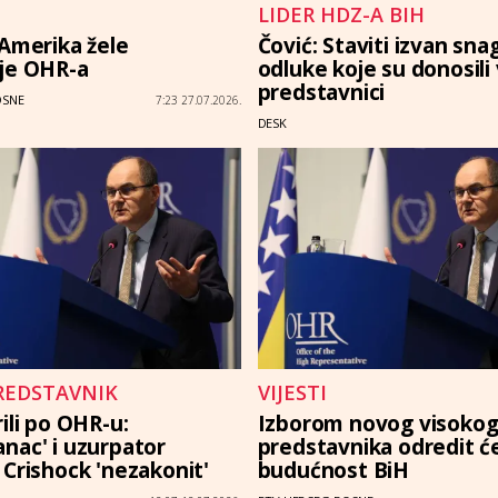
LIDER HDZ-A BIH
 Amerika žele
Čović: Staviti izvan sna
je OHR-a
odluke koje su donosili 
predstavnici
OSNE
7:23 27.07.2026.
DESK
PREDSTAVNIK
VIJESTI
ili po OHR-u:
Izborom novog visoko
nac' i uzurpator
predstavnika odredit ć
 Crishock 'nezakonit'
budućnost BiH