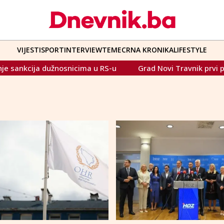
VIJESTI
SPORT
INTERVIEW
TEME
CRNA KRONIKA
LIFESTYLE
ija dužnosnicima u RS-u
Grad Novi Travnik prvi put izrav