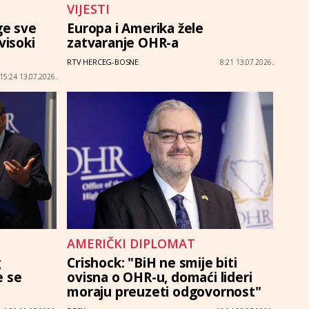
VIJESTI
ge sve
Europa i Amerika žele
visoki
zatvaranje OHR-a
RTV HERCEG-BOSNE
8:21 13.07.2026.
15:24 13.07.2026.
AMERIČKI DIPLOMAT
g
Crishock: "BiH ne smije biti
e se
ovisna o OHR-u, domaći lideri
moraju preuzeti odgovornost"