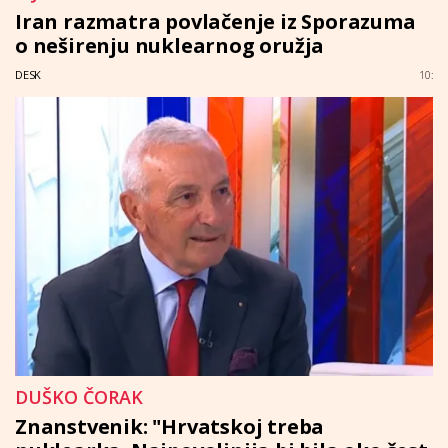
Iran razmatra povlačenje iz Sporazuma
o neširenju nuklearnog oružja
DESK
10:
DUŠKO ČORAK
Znanstvenik: "Hrvatskoj treba