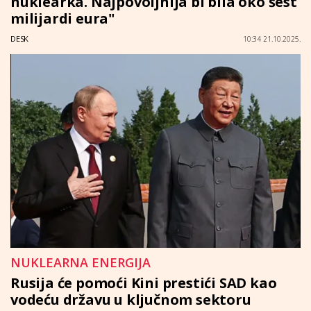
nuklearka. Najpovoljnija bi bila oko šest
milijardi eura"
DESK
10:34 21.10.2025.
NUKLEARNA ENERGIJA
Rusija će pomoći Kini prestići SAD kao
vodeću državu u ključnom sektoru