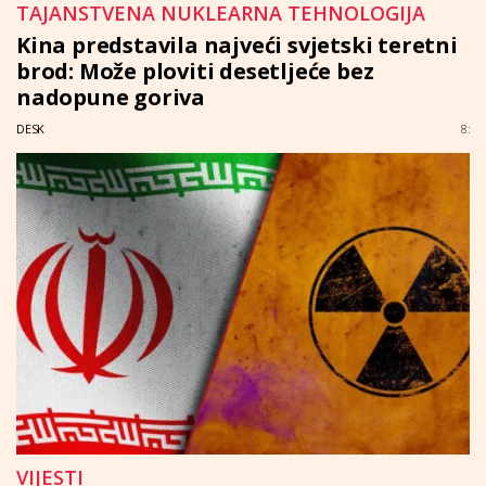
TAJANSTVENA NUKLEARNA TEHNOLOGIJA
Kina predstavila najveći svjetski teretni
brod: Može ploviti desetljeće bez
nadopune goriva
DESK
8:
VIJESTI