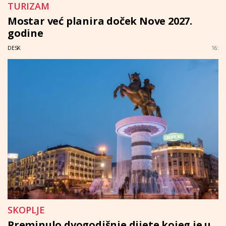
TURIZAM
Mostar već planira doček Nove 2027.
godine
DESK
16:
SKOPLJE
Preminulo dvogodišnje dijete kojeg je u