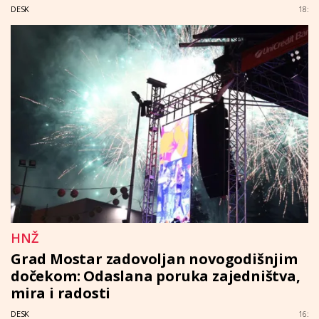
DESK
18:
HNŽ
Grad Mostar zadovoljan novogodišnjim
dočekom: Odaslana poruka zajedništva,
mira i radosti
DESK
16: