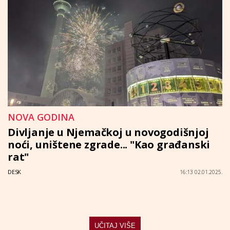
NOVA GODINA
Divljanje u Njemačkoj u novogodišnjoj
noći, uništene zgrade... "Kao građanski
rat"
DESK
16:13 02.01.2025.
UČITAJ VIŠE