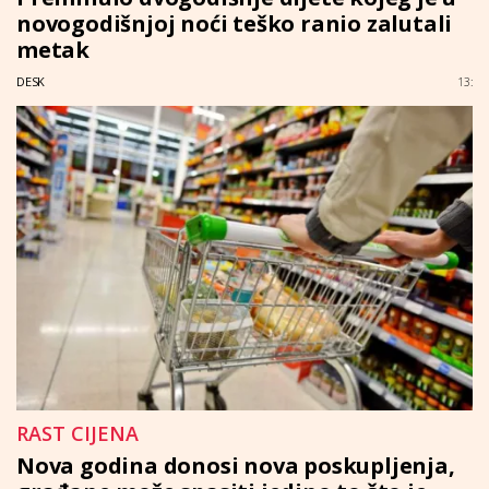
novogodišnjoj noći teško ranio zalutali
metak
DESK
13:
RAST CIJENA
Nova godina donosi nova poskupljenja,