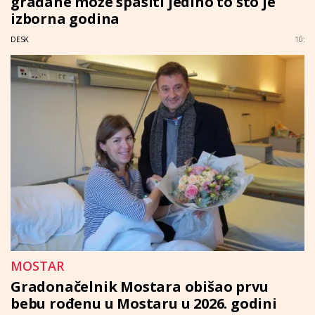
građane može spasiti jedino to što je
izborna godina
DESK
10:
MOSTAR
Gradonačelnik Mostara obišao prvu
bebu rođenu u Mostaru u 2026. godini