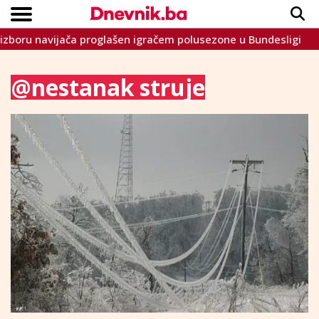
ča proglašen igračem polusezone u Bundesligi
Povlači li 
Copyright © Dnevnik.ba 2023.
CRNA KRONIKA
INTERVIEW
LIFESTYLE
VIJESTI
SPORT
TEME
@nestanak struje