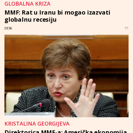
GLOBALNA KRIZA
MMF: Rat u Iranu bi mogao izazvati
globalnu recesiju
DESK
17:
KRISTALINA GEORGIJEVA
Direktorica MMF-a: Američka ekonomija