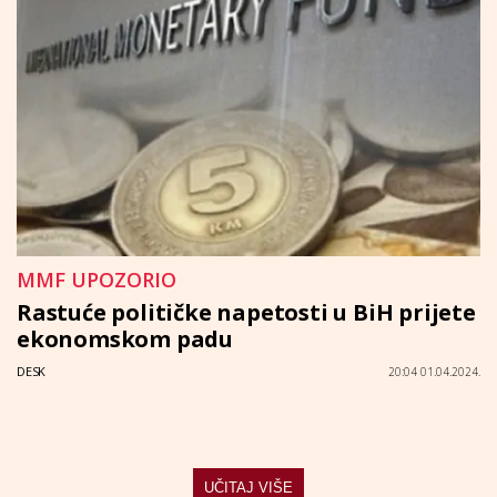
MMF UPOZORIO
Rastuće političke napetosti u BiH prijete
ekonomskom padu
DESK
20:04 01.04.2024.
UČITAJ VIŠE