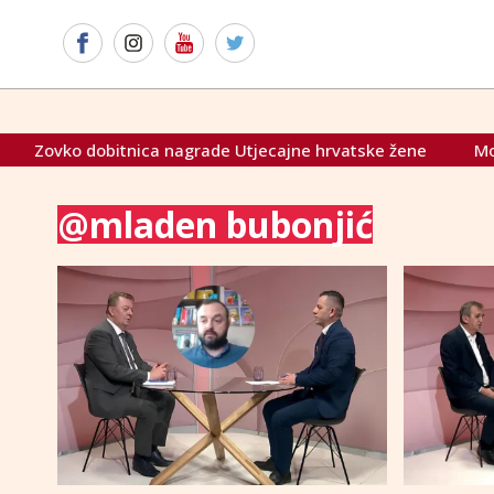
ovko dobitnica nagrade Utjecajne hrvatske žene
Most: "T
@mladen bubonjić