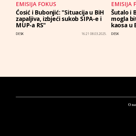
EMISIJA FOKUS
EMISIJA 
Ćosić i Bubonjić: "Situacija u BiH
Šutalo i 
zapaljiva, izbjeći sukob SIPA-e i
mogla bit
MUP-a RS"
kaosa u 
DESK
DESK
16:21 08.03.2025.
O n