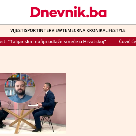
VIJESTI
SPORT
INTERVIEW
TEME
CRNA KRONIKA
LIFESTYLE
alijanska mafija odlaže smeće u Hrvatskoj"
Čović čestita