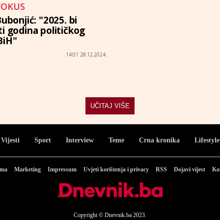
FOKUS
Bubonjić: "2025. bi
i godina političkog
BiH"
14:01 28.12.2024.
UČITAJ VIŠE
Vijesti
Sport
Interview
Teme
Crna kronika
Lifestyle
ama
Marketing
Impressum
Uvjeti korištenja i privacy
RSS
Dojavi vijest
Ko
Copyright © Dnevnik.ba 2023.