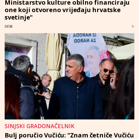
Ministarstvo kulture obilno financiraju
one koji otvoreno vrijeđaju hrvatske
svetinje"
DESK
9:
SINJSKI GRADONAČELNIK
Bulj poručio Vučiću: "Znam četniče Vučiću