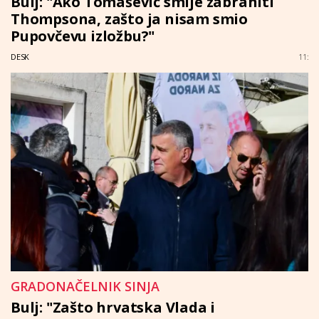
Bulj: "Ako Tomašević smije zabraniti
Thompsona, zašto ja nisam smio
Pupovčevu izložbu?"
DESK
11:
GRADONAČELNIK SINJA
Bulj: "Zašto hrvatska Vlada i