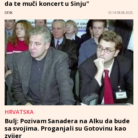
da te muči koncert u Sinju"
DESK
10:14 08.08.2025.
HRVATSKA
Bulj: Pozivam Sanadera na Alku da bude
sa svojima. Proganjali su Gotovinu kao
zvijer