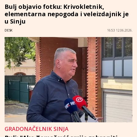
Bulj objavio fotku: Krivokletnik,
elementarna nepogoda i veleizdajnik je
u Sinju
DESK
16:53 12.06.2026.
GRADONAČELNIK SINJA