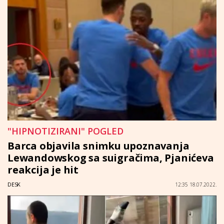
"HIPNOTIZIRANI" POGLED
Barca objavila snimku upoznavanja
Lewandowskog sa suigračima, Pjanićeva
reakcija je hit
DESK
12:35 18.07.2022.