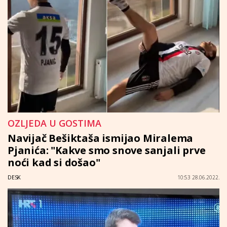
OZLJEDA U GOSTIMA
Navijač Bešiktaša ismijao Miralema
Pjanića: "Kakve smo snove sanjali prve
noći kad si došao"
DESK
10:53 28.06.2022.