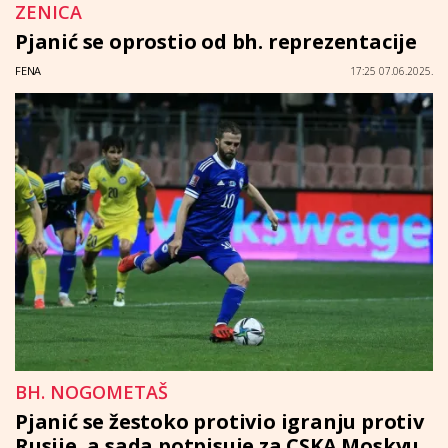
ZENICA
Pjanić se oprostio od bh. reprezentacije
FENA
17:25 07.06.2025.
BH. NOGOMETAŠ
Pjanić se žestoko protivio igranju protiv
Rusije, a sada potpisuje za CSKA Moskvu