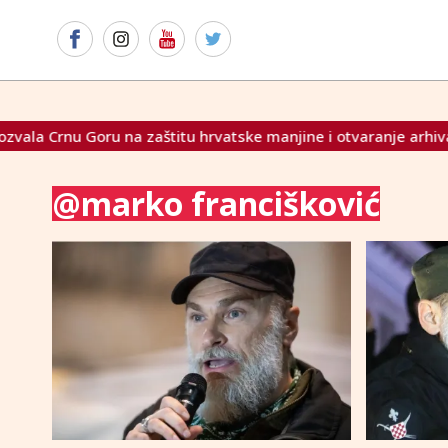
u Goru na zaštitu hrvatske manjine i otvaranje arhiva UDBA-e 
@marko francišković