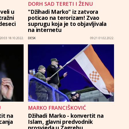
DORH SAD TERETI I ŽENU
veli u
"Džihadi Marko" iz zatvora
tražni
poticao na terorizam! Zvao
 deseci
suprugu koja je to objavljivala
na internetu
DESK
20:03 18.10.2022.
09:21 01.02.2022.
U
MARKO FRANCIŠKOVIĆ
it na
Džihadi Marko - konvertit na
canja
Islam, glavni predvodnik
prosvjeda u Zagrebu