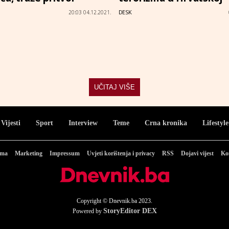
DESK
20:03 04.12.2021.
UČITAJ VIŠE
Vijesti
Sport
Interview
Teme
Crna kronika
Lifestyle
ama
Marketing
Impressum
Uvjeti korištenja i privacy
RSS
Dojavi vijest
Ko
Copyright © Dnevnik.ba 2023.
StoryEditor DEX
Powered by