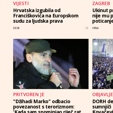
VIJESTI
ZAGREB
Hrvatska izgubila od
Ukinut p
Franciškovića na Europskom
nije mu 
sudu za ljudska prava
poticanj
DESK
HINA
13:
PRITVOREN JE
OBJAVLJE
"Džihadi Marko" odbacio
DORH det
povezanost s terorizmom:
sumnjiči
'Kada sam spominjao riječ rat,
Kovačevi