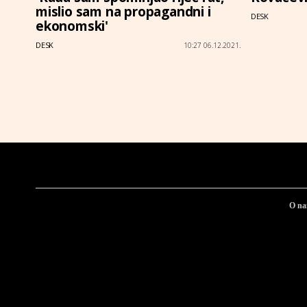
mislio sam na propagandni i
DESK
ekonomski'
DESK
10:27 06.12.2021.
O n