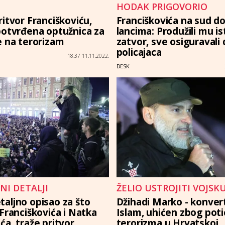
HODAK PRIGOVORIO
ritvor Franciškoviću,
Franciškovića na sud do
potvrđena optužnica za
lancima: Produžili mu is
e na terorizam
zatvor, sve osiguravali
policajaca
18:37 11.11.2022.
DESK
NI DETALJI
ŽELIO USTROJITI VOJSK
aljno opisao za što
Džihadi Marko - konvert
 Franciškovića i Natka
Islam, uhićen zbog poti
ća, traže pritvor
terorizma u Hrvatskoj