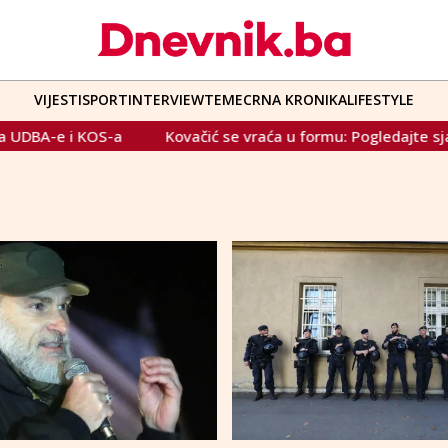
VIJESTI
SPORT
INTERVIEW
TEME
CRNA KRONIKA
LIFESTYLE
i KOS-a
Kovačić se vraća u formu: Pogledajte sjajnu asis