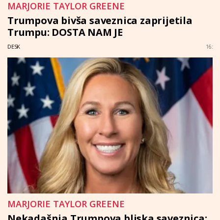
MARJORIE TAYLOR GREENE
Trumpova bivša saveznica zaprijetila
Trumpu: DOSTA NAM JE
DESK
16:
MARJORIE TAYLOR GREENE
Nekadašnja Trumpova bliska saveznica: