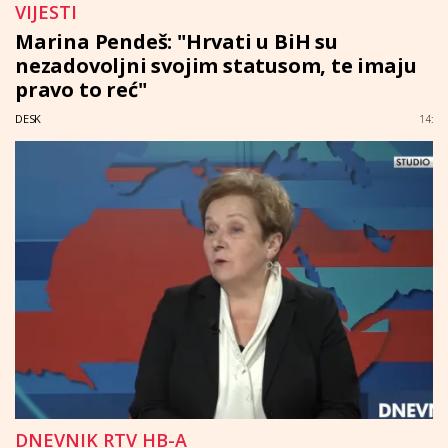
VIJESTI
Marina Pendeš: "Hrvati u BiH su
nezadovoljni svojim statusom, te imaju
pravo to reć"
DESK
14:
DNEVNIK RTV HB-A