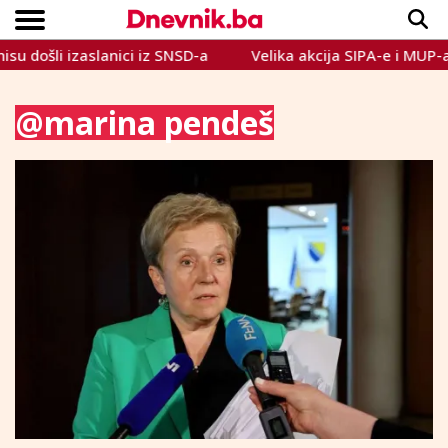
anici iz SNSD-a
Velika akcija SIPA-e i MUP-a: Pretresa se
Copyright © Dnevnik.ba 2023.
CRNA KRONIKA
INTERVIEW
LIFESTYLE
VIJESTI
SPORT
TEME
@marina pendeš