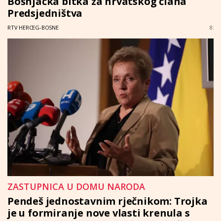
Bošnjačka bitka za hrvatskog člana
Predsjedništva
RTV HERCEG-BOSNE
8:
ZASTUPNICA U DOMU NARODA
Pendeš jednostavnim rječnikom: Trojka
je u formiranje nove vlasti krenula s