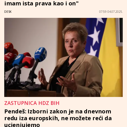
imam ista prava kao i on"
DESK
07:59 04.07.2025.
ZASTUPNICA HDZ BIH
Pendeš: Izborni zakon je na dnevnom
redu iza europskih, ne možete reći da
ucjenjujemo