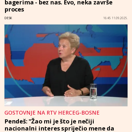
bagerima - bez nas. Evo, neka završe
proces
DESK
16:45 11.09.2025.
GOSTOVNJE NA RTV HERCEG-BOSNE
Pendeš: "Žao mi je što je nečiji
nacionalni interes spriječio mene da