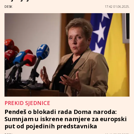
DESK
17:42 01.06.2025.
PREKID SJEDNICE
Pendeš o blokadi rada Doma naroda:
Sumnjam u iskrene namjere za europski
put od pojedinih predstavnika