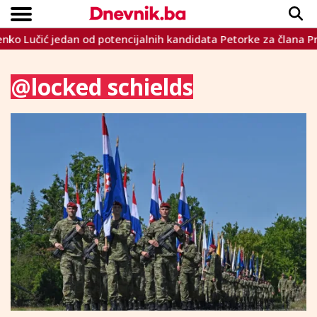
ko Lučić jedan od potencijalnih kandidata Petorke za člana Pre
Copyright © Dnevnik.ba 2023.
CRNA KRONIKA
INTERVIEW
LIFESTYLE
VIJESTI
SPORT
TEME
@locked schields