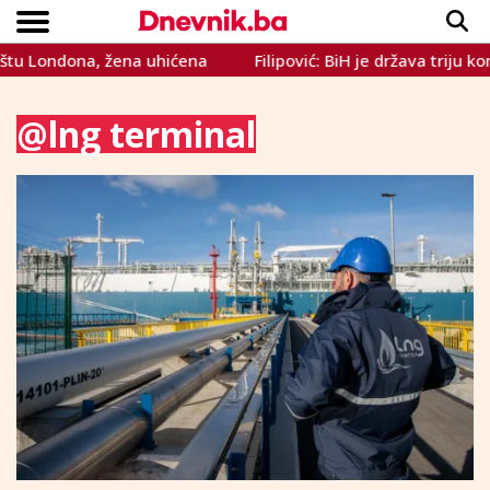
žena uhićena
Filipović: BiH je država triju konstitutivnih 
Copyright © Dnevnik.ba 2023.
CRNA KRONIKA
INTERVIEW
LIFESTYLE
VIJESTI
SPORT
TEME
@lng terminal