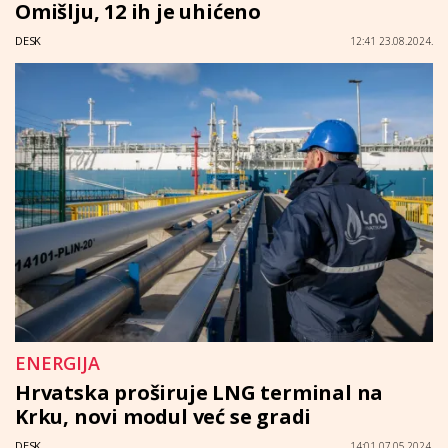
Omišlju, 12 ih je uhićeno
DESK
12:41 23.08.2024.
ENERGIJA
Hrvatska proširuje LNG terminal na
Krku, novi modul već se gradi
DESK
14:01 07.05.2024.