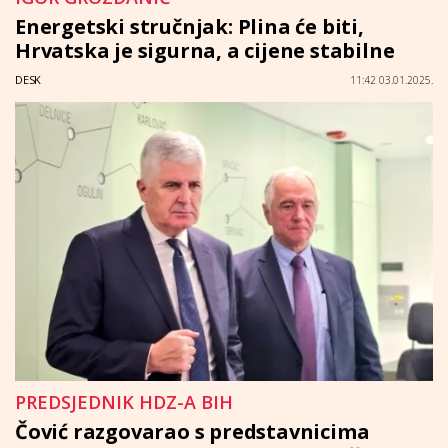
Energetski stručnjak: Plina će biti,
Hrvatska je sigurna, a cijene stabilne
DESK
11:42 03.01.2025.
PREDSJEDNIK HDZ-A BIH
Čović razgovarao s predstavnicima