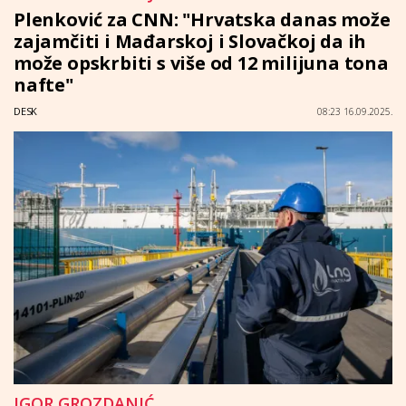
Plenković za CNN: "Hrvatska danas može
zajamčiti i Mađarskoj i Slovačkoj da ih
može opskrbiti s više od 12 milijuna tona
nafte"
DESK
08:23 16.09.2025.
IGOR GROZDANIĆ